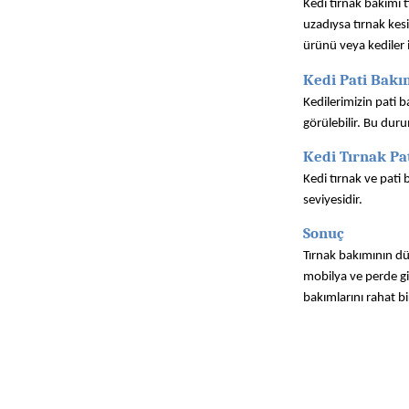
Kedi tırnak bakımı t
uzadıysa tırnak kes
ürünü veya kediler i
Kedi Pati Bakım
Kedilerimizin pati b
görülebilir. Bu duru
Kedi Tırnak Pa
Kedi tırnak ve pati
seviyesidir.
Sonuç
Tırnak bakımının düz
mobilya ve perde gi
bakımlarını rahat bir