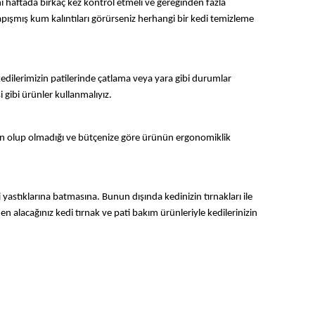
ı haftada birkaç kez kontrol etmeli ve gereğinden fazla 
pışmış kum kalıntıları görürseniz herhangi bir kedi temizleme 
 kedilerimizin patilerinde çatlama veya yara gibi durumlar 
 gibi ürünler kullanmalıyız. 
gun olup olmadığı ve bütçenize göre ürünün ergonomiklik 
yastıklarına batmasına. Bunun dışında kedinizin tırnakları ile 
alacağınız kedi tırnak ve pati bakım ürünleriyle kedilerinizin 