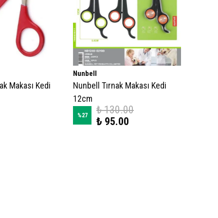
Nunbell
nak Makası Kedi
Nunbell Tırnak Makası Kedi
12cm
₺ 130.00
%
27
₺ 95.00