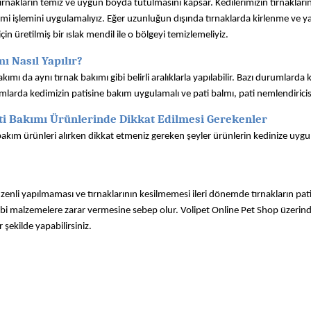
ırnakların temiz ve uygun boyda tutulmasını kapsar. Kedilerimizin tırnakların
imi işlemini uygulamalıyız. Eğer uzunluğun dışında tırnaklarda kirlenme ve ya
çin üretilmiş bir ıslak mendil ile o bölgeyi temizlemeliyiz.
ı Nasıl Yapılır?
akımı da aynı tırnak bakımı gibi belirli aralıklarla yapılabilir. Bazı durumlarda
mlarda kedimizin patisine bakım uygulamalı ve pati balmı, pati nemlendiricisi
ti Bakımı Ürünlerinde Dikkat Edilmesi Gerekenler
 bakım ürünleri alırken dikkat etmeniz gereken şeyler ürünlerin kedinize uy
enli yapılmaması ve tırnaklarının kesilmemesi ileri dönemde tırnakların pati 
bi malzemelere zarar vermesine sebep olur. Volipet Online Pet Shop üzerinden 
 şekilde yapabilirsiniz. 