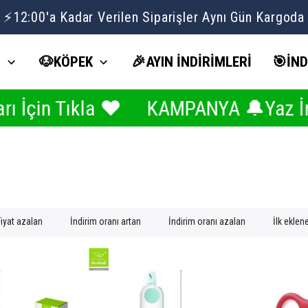
⚡12:00'a Kadar Verilen Siparişler Aynı Gün Kargoda
İ
🐶KÖPEK
🎉AYIN İNDİRİMLERİ
🎯İND
Tıkla ❤️
KAMPANYA 🔔Yaz İndirimle
Fiyat azalan
İndirim oranı artan
İndirim oranı azalan
İlk eklen