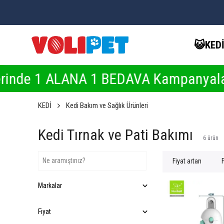
😺KED
 ALANA 1 BEDAVA Kampanyaları İçin 
KEDİ
Kedi Bakım ve Sağlık Ürünleri
Kedi Tırnak ve Pati Bakımı
6
ürün
Fiyat artan
Markalar
Fiyat