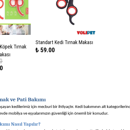
Standart Kedi Tırnak Makası
 Köpek Tırnak
₺ 59.00
akası
0
00
nak ve Pati Bakımı
ayan kedilerimiz için mecburi bir ihtiyaçtır. Kedi bakımının alt kategorilerin
de mobilya ve eşyalarımızın güvenliği için önemli bir konudur.
kımı Nasıl Yapılır?