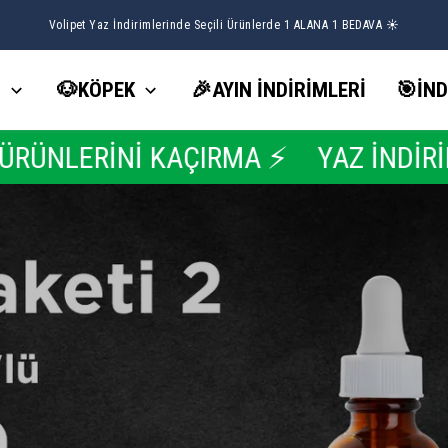
Volipet Yaz İndirimlerinde Seçili Ürünlerde 1 ALANA 1 BEDAVA ☀️
İ
🐶KÖPEK
🎉AYIN İNDİRİMLERİ
🎯İND
MA ⚡
YAZ İNDİRİMLERİNDE 1 ALAN