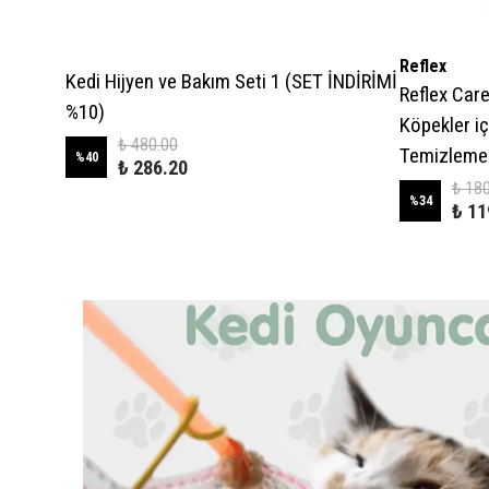
Reflex
Kedi Hijyen ve Bakım Seti 1 (SET İNDİRİMİ
 Yaş
Reflex Care
%10)
Köpekler iç
₺ 480.00
Temizleme M
%
40
₺ 286.20
₺ 18
%
34
₺ 11