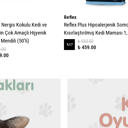
Reflex
 Nergis Kokulu Kedi ve
Reflex Plus Hipoalerjenik Som
in Çok Amaçlı Hijyenik
Kısırlaştırılmış Kedi Maması 1
endili (50'li)
₺ 550.00
%
17
₺ 459.00
0.00
9.00