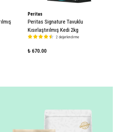
Peritas
Pro Pe
rılmış
Peritas Signature Tavuklu
Pro Pe
Kısırlaştırılmış Kedi 2kg
Kısırl
2 değerlendirme
₺ 599.
₺ 670.00