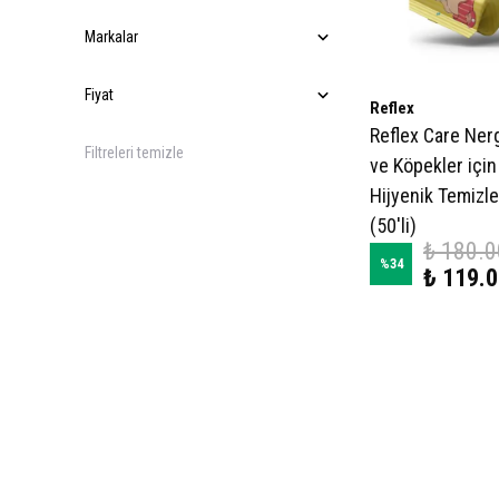
Markalar
Fiyat
Reflex
Reflex Care Ner
Filtreleri temizle
ve Köpekler içi
Hijyenik Temizl
(50'li)
₺ 180.0
%
34
₺ 119.