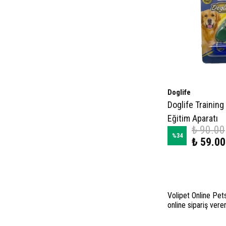
Doglife
Doglife Training
Eğitim Aparatı
₺ 90.00
%
34
₺ 59.00
Volipet Online Pets
online sipariş vere