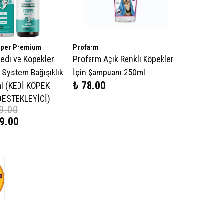
üper Premium
Profarm
Kedi ve Köpekler
Profarm Açık Renkli Köpekler
 System Bağışıklık
İçin Şampuanı 250ml
₺ 78.00
l (KEDİ KÖPEK
DESTEKLEYİCİ)
9.00
9.00