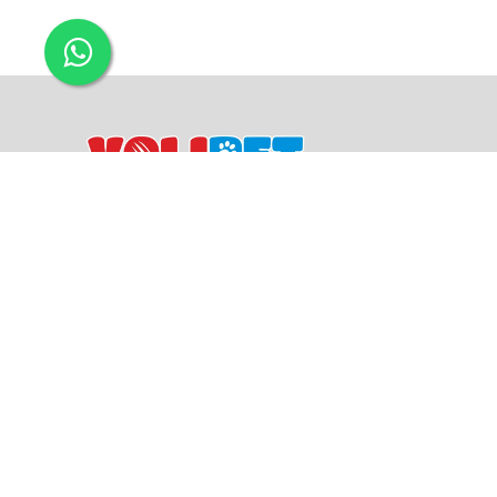
Önemli Kategoriler
Sözleşmeler
Kedi Mamaları
Gizlilik Politikası ve Çerezl
Kedi Kumları
İptal ve İade Koşulları
Kedi Bakım ve Sağlık Ürünleri
Satış Sözleşmesi
Kedi Malt ve Vitaminleri
Ticari Elektronik İleti İzni
Kedi Oyuncakları
Teslimat Koşulları ve Üyeli
Kedi Ödül Mamaları