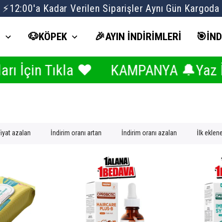
⚡12:00'a Kadar Verilen Siparişler Aynı Gün Kargoda
İ
🐶KÖPEK
🎉AYIN İNDİRİMLERİ
🎯İND
Tıkla ❤️
KAMPANYA 🔔Yaz İndirimle
Fiyat azalan
İndirim oranı artan
İndirim oranı azalan
İlk eklen