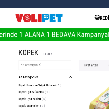
😺KED
 ALANA 1 BEDAVA Kampanyaları İçin 
KÖPEK
14
ürün
Fiyat artan
Alt Kategoriler
Köpek Bakım ve Sağlık Ürünleri
(
5
)
Köpek Eğitim Ürünleri
(
1
)
Köpek Oyuncakları
(
6
)
Köpek Vitaminleri
(
2
)