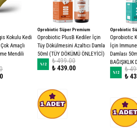
Oprobiotic Süper Premium
Oprobiotic S
gis Kokulu Kedi
Oprobiotic PlusB Kediler İçin
Oprobiotic 
n Çok Amaçlı
Tüy Dökülmesini Azaltıcı Damla
İçin Immune
eme Mendili
50ml (TÜY DÖKÜMÜ ÖNLEYİCİ)
Damlası 50m
₺ 499.00
BAĞIŞIKLIK 
%
12
₺ 439.00
0
₺ 49
%
12
00
₺ 43