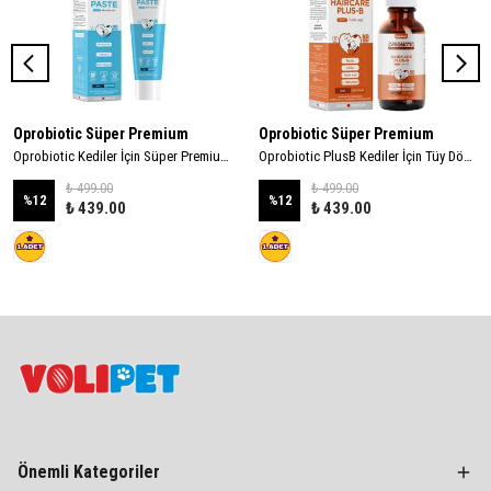
Oprobiotic Süper Premium
Oprobiotic Süper Premium
Oprobiotic Kediler İçin Süper Premium Malt Macun 100gr (TÜY YUMAĞI ÖNLEYİCİ)
Oprobiotic PlusB Kediler İçin Tüy Dökülmesini Azaltıcı Damla 50ml (TÜY DÖKÜMÜ ÖNLEYİCİ)
₺ 499.00
₺ 499.00
%
12
%
12
₺ 439.00
₺ 439.00
Önemli Kategoriler