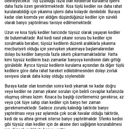
belirleyecektir. Tüy uzunluğu fazla olan kedilerde kurulama işlemi
daha fazla özen gerektirmektedir. Kısa tüylü kediler ise daha rahat
kurulanabildiği için yıkanma işlemi daha kolaydır denilebilir. Buraya
kadar olan kısımda yer aldığını düşündüğünüz kediler için sürekli
olarak banyo yaptırılması tavsiye edilmemektedir.
Uzun ve kısa tüylü kediler haricinde tüysüz olarak yaşayan kediler
de bulunmaktadır. Asıl kedi nasıl yıkanır sorusu bu kediler için
sorulmakla beraber, tüysüz kedilerin düzenli aralıklarla yıkanma
mecburiyeti olduğu için yavruyken yıkanmaya başlamalarından
dolayı bu kediler banyoda fazla sıkıntı çıkarmamaktadırlar. Hatta
kimi tüysüz kedilerin bazı zamanlar banyoya kendisinin dahi gittiği
görülebilir. Ayrıca tüysüz kedilerin kurulama açısından da diğer tüylü
kedilere göre daha rahat hareket edilebilmesinden dolayı zorluk
seviyesi olarak daha kolay olduğu söylenebilir.
Buraya kadar olan kısımdan sonra kedi yıkamak ne kadar doğru
veya kediler ne zaman yıkanır soruları için belirli cevaplar kafanızda
oluşmuş olması lazım. Kısaca bu başlığı özetlememiz gerekirse, az
veya çok tüye sahip olan kediler için banyo her zaman
gerekmemektedir. Sadece zorunlu kalındığı taktirde banyo
yaptırılması veya yaz aylarında çok sıcak havalar olduğu taktirde,
kedi de su altına girmek isterse banyo yaptırılmalıdır. Sfenks kedisi
gibi tüysüz olan kediler için de aksine deri sağlığının korunabilmesi