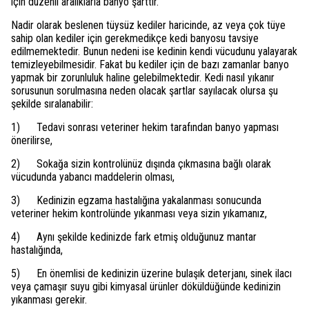
için düzenli aralıklarla banyo şarttır.
Nadir olarak beslenen tüysüz kediler haricinde, az veya çok tüye
sahip olan kediler için gerekmedikçe kedi banyosu tavsiye
edilmemektedir. Bunun nedeni ise kedinin kendi vücudunu yalayarak
temizleyebilmesidir. Fakat bu kediler için de bazı zamanlar banyo
yapmak bir zorunluluk haline gelebilmektedir. Kedi nasıl yıkanır
sorusunun sorulmasına neden olacak şartlar sayılacak olursa şu
şekilde sıralanabilir:
1) Tedavi sonrası veteriner hekim tarafından banyo yapması
önerilirse,
2) Sokağa sizin kontrolünüz dışında çıkmasına bağlı olarak
vücudunda yabancı maddelerin olması,
3) Kedinizin egzama hastalığına yakalanması sonucunda
veteriner hekim kontrolünde yıkanması veya sizin yıkamanız,
4) Aynı şekilde kedinizde fark etmiş olduğunuz mantar
hastalığında,
5) En önemlisi de kedinizin üzerine bulaşık deterjanı, sinek ilacı
veya çamaşır suyu gibi kimyasal ürünler döküldüğünde kedinizin
yıkanması gerekir.