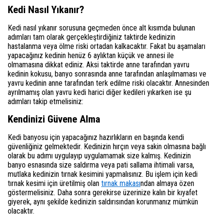
Kedi Nasıl Yıkanır?
Kedi nasıl yıkanır sorusuna geçmeden önce alt kısımda bulunan
adımları tam olarak gerçekleştirdiğiniz taktirde kedinizin
hastalanma veya ölme riski ortadan kalkacaktır. Fakat bu aşamaları
yapacağınız kedinin henüz 6 aylıktan küçük ve annesi ile
olmamasına dikkat ediniz. Aksi taktirde anne tarafından yavru
kedinin kokusu, banyo sonrasında anne tarafından anlaşılmaması ve
yavru kedinin anne tarafından terk edilme riski olacaktır. Annesinden
ayrılmamış olan yavru kedi harici diğer kedileri yıkarken ise şu
adımları takip etmelisiniz:
Kendinizi Güvene Alma
Kedi banyosu için yapacağınız hazırlıkların en başında kendi
güvenliğiniz gelmektedir. Kedinizin hırçın veya sakin olmasına bağlı
olarak bu adımı uygulayıp uygulamamak size kalmış. Kedinizin
banyo esnasında size saldırma veya pati sallama ihtimali varsa,
mutlaka kedinizin tırnak kesimini yapmalısınız. Bu işlem için kedi
tırnak kesimi için üretilmiş olan
tırnak makası
ndan almaya özen
göstermelisiniz. Daha sonra gerekirse üzerinize kalın bir kıyafet
giyerek, aynı şekilde kedinizin saldırısından korunmanız mümkün
olacaktır.