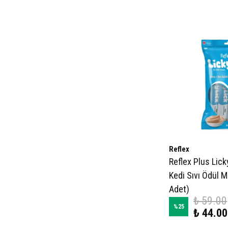
Reflex
Reflex Plus Licky
Kedi Sıvı Ödül 
Adet)
₺ 59.00
%
25
₺ 44.00