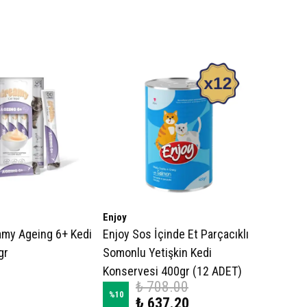
Enjoy
my Ageing 6+ Kedi
Enjoy Sos İçinde Et Parçacıklı
gr
Somonlu Yetişkin Kedi
Konservesi 400gr (12 ADET)
₺ 708.00
%
10
₺ 637.20