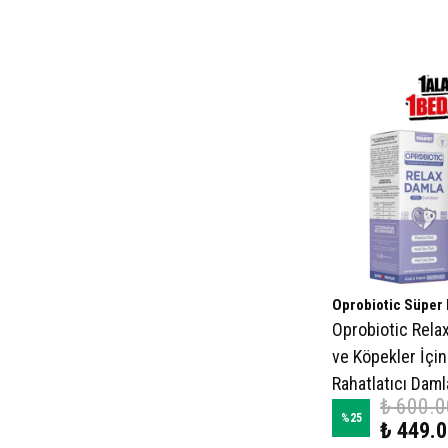
Oprobiotic Süper
Oprobiotic Relax
ve Köpekler İçin
Rahatlatıcı Dam
₺ 600.0
%
25
₺ 449.