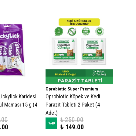
Oprobiotic Süper Premium
Lickylick Karidesli
Oprobiotic Köpek ve Kedi
ül Maması 15 g (4
Parazit Tableti 2 Paket (4
Adet)
.00
₺ 250.00
%
40
.00
₺ 149.00