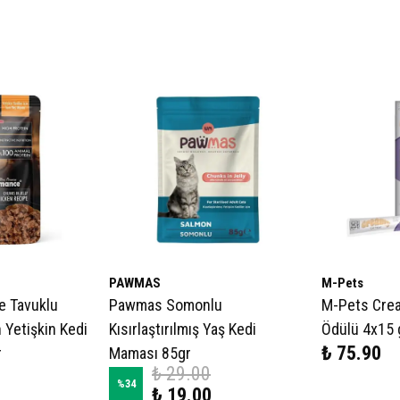
PAWMAS
M-Pets
e Tavuklu
Pawmas Somonlu
M-Pets Crea
 Yetişkin Kedi
Kısırlaştırılmış Yaş Kedi
Ödülü 4x15 
₺ 75.90
r
Maması 85gr
₺ 29.00
%
34
₺ 19.00