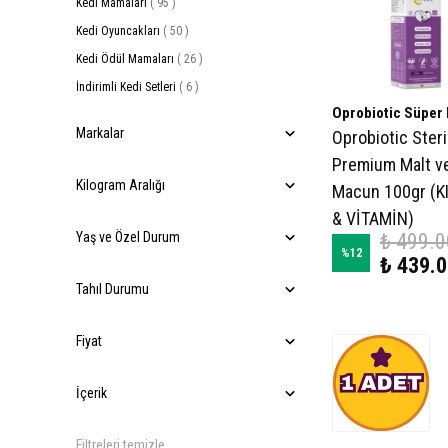
Kedi Mamaları
(
95
)
Kedi Oyuncakları
(
50
)
Kedi Ödül Mamaları
(
26
)
İndirimli Kedi Setleri
(
6
)
Oprobiotic Süper
Markalar
Oprobiotic Ster
Premium Malt v
Kilogram Aralığı
Macun 100gr (K
& VİTAMİN)
Yaş ve Özel Durum
₺ 499.0
%
12
₺ 439.
Tahıl Durumu
Fiyat
İçerik
Filtreleri temizle