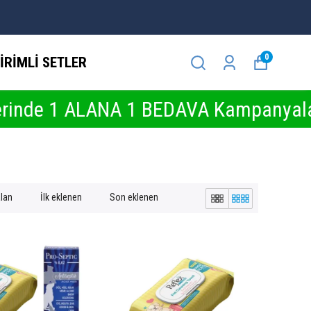
0
İRİMLİ SETLER
1 BEDAVA Kampanyaları İçin Tıkla ❤️
alan
İlk eklenen
Son eklenen