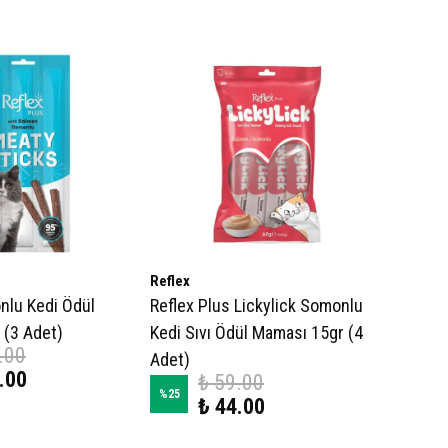
Reflex
nlu Kedi Ödül
Reflex Plus Lickylick Somonlu
 (3 Adet)
Kedi Sıvı Ödül Maması 15gr (4
.00
Adet)
.00
₺ 59.00
%
25
₺ 44.00