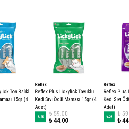
Reflex
Reflex
lick Ton Balıklı
Reflex Plus Lickylick Tavuklu
Reflex Plus 
Maması 15gr (4
Kedi Sıvı Ödül Maması 15gr (4
Kedi Sıvı Öd
Adet)
Adet)
₺ 59.00
₺ 59
%
25
%
25
₺ 44.00
₺ 44