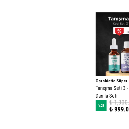
Oprobiotic Süper
Tanışma Seti 3 -
Damla Seti
₺ 1,300
%
23
₺ 999.