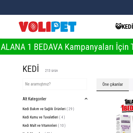
😺KED
A Kampanyaları İçin Tıkla ❤️
KAMP
KEDİ
213
ürün
Öne çıkanlar
Alt Kategoriler
Kedi Bakım ve Sağlık Ürünleri
(
29
)
Kedi Kumu ve Tuvaletleri
(
4
)
Kedi Malt ve Vitaminleri
(
10
)