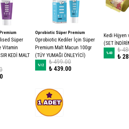
 Premium
Oprobiotic Süper Premium
Kedi Hijyen 
ilised Süper
Oprobiotic Kediler İçin Süper
(SET İNDİRİ
e Vitamin
Premium Malt Macun 100gr
₺ 48
%
40
ISIR KEDİ MALT
(TÜY YUMAĞI ÖNLEYİCİ)
₺ 28
₺ 499.00
%
12
₺ 439.00
0
00