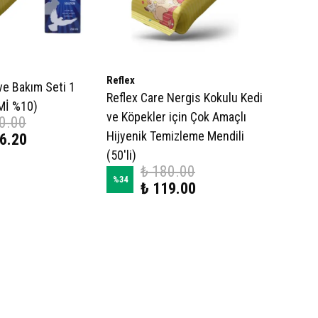
Reflex
ve Bakım Seti 1
Reflex Care Nergis Kokulu Kedi
Mİ %10)
ve Köpekler için Çok Amaçlı
0.00
Hijyenik Temizleme Mendili
6.20
(50'li)
₺ 180.00
%
34
₺ 119.00