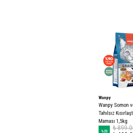
Wanpy
Wanpy Somon ve 
Tahılsız Kısırlaş
Maması 1,5kg
₺ 899.0
%
23