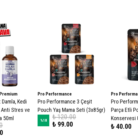
 Premium
Pro Performance
Pro Perform
 Damla, Kedi
Pro Performance 3 Çeşit
Pro Performa
 Anti Stres ve
Pouch Yaş Mama Seti (3x85gr)
Parça Etli P
₺ 120.00
la 50ml
Konservesi 
%
18
₺ 99.00
0
₺ 40.00
00