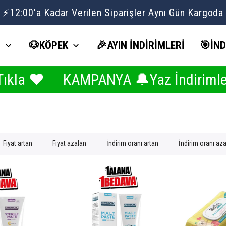
Volipet Yaz İndirimlerinde Seçili Ürünlerde 1 ALANA 1 BEDAVA ☀️
İ
🐶KÖPEK
🎉AYIN İNDİRİMLERİ
🎯İND
ANYA 🔔Yaz İndirimlerinde 1 ALANA 
Fiyat artan
Fiyat azalan
İndirim oranı artan
İndirim oranı az