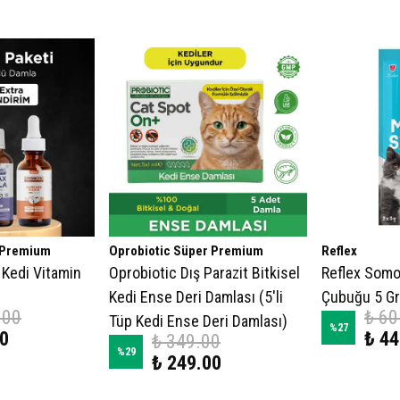
 Premium
Oprobiotic Süper Premium
Reflex
 Kedi Vitamin
Oprobiotic Dış Parazit Bitkisel
Reflex Somo
Kedi Ense Deri Damlası (5'li
Çubuğu 5 Gr
.00
₺ 60
Tüp Kedi Ense Deri Damlası)
%
27
00
₺ 44
₺ 349.00
%
29
₺ 249.00