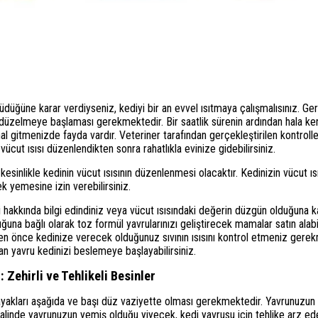
şüdüğüne karar verdiyseniz, kediyi bir an evvel ısıtmaya çalışmalısınız. G
nın düzelmeye başlaması gerekmektedir. Bir saatlik sürenin ardından hala k
 gitmenizde fayda vardır. Veteriner tarafından gerçekleştirilen kontroller
 vücut ısısı düzenlendikten sonra rahatlıkla evinize gidebilirsiniz.
kesinlikle kedinin vücut ısısının düzenlenmesi olacaktır. Kedinizin vücut ıs
k yemesine izin verebilirsiniz.
hakkında bilgi edindiniz veya vücut ısısındaki değerin düzgün olduğuna ka
na bağlı olarak toz formül yavrularınızı geliştirecek mamalar satın alabili
 önce kedinize verecek olduğunuz sıvının ısısını kontrol etmeniz gerekm
an yavru kedinizi beslemeye başlayabilirsiniz.
: Zehirli ve Tehlikeli Besinler
n ayakları aşağıda ve başı düz vaziyette olması gerekmektedir. Yavrunuzun
alinde yavrunuzun yemiş olduğu yiyecek, kedi yavrusu için tehlike arz ede