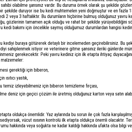
i sahibi olabilme şansınız vardır. Bu duruma örnek olarak şu şekilde gözle
ş bir şekilde duruyor ise bu kedi muhtemelen yeni doğmuştur ve en fazla 1
edi 2 veya 3 haftalıktır. Bu durumların hiçbirine bulmuş olduğunuz yavru
uğu, gözlerinin tamamen açık olduğu ve rahat bir şekilde yürüyebildiğini sö
vru kedi bakımı için öncelikle saymış olduğumuz durumlardan hangisi ke
 kediyi buraya götürerek detaylı bir incelemeden geçirebilirsiniz. Bu şe
kediyi sahiplenmek istiyor ve veterinere gitme şansınız ileriki günlerde m
edinmeniz gerekecektir. Peki yavru kediniz için ilk etapta ihtiyaç duyaca
ız malzemeler:
si gerektiği için biberon,
n ısıtıcı yastık,
u temiz izleyebilmeniz için biberon temizleme fırçası,
bilme deniz için geçici çözüm ile üretmiş olduğunuz karton veya satın alabi
etapta oldukça önemlidir. Yaz aylarında bu sorun ile çok fazla karşılaşılm
diyorsak, vücut ısısının kontrolü ilk etapta oldukça önemli olacaktır. Ter
urumu hakkında veya soğukta ne kadar kaldığı hakkında ufakta olsa bilgi ve