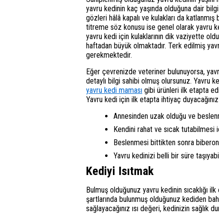
yavru kedinin kaç yaşında olduğuna dair bilg
gözleri hâlâ kapalı ve kulakları da katlanmı
titreme söz konusu ise genel olarak yavru k
yavru kedi için kulaklarının dik vaziyette old
haftadan büyük olmaktadır. Terk edilmiş ya
gerekmektedir.
Eğer çevrenizde veteriner bulunuyorsa, yavru
detaylı bilgi sahibi olmuş olursunuz. Yavru 
yavru kedi maması
gibi ürünleri ilk etapta 
Yavru kedi için ilk etapta ihtiyaç duyacağın
Annesinden uzak olduğu ve beslenme
Kendini rahat ve sıcak tutabilmesi içi
Beslenmesi bittikten sonra biberon
Yavru kedinizi belli bir süre taşıya
Kediyi Isıtmak
Bulmuş olduğunuz yavru kedinin sıcaklığı ilk 
şartlarında bulunmuş olduğunuz kediden bahse
sağlayacağınız ısı değeri, kedinizin sağlık d