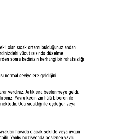
erekli olan sıcak ortamı bulduğunuz andan
endinizdeki vücut ısısında düzelme
den sonra kedinizin herhangi bir rahatsızlığı
ısı normal seviyelere geldiğini
rar verdiniz. Artık sıra beslenmeye geldi.
rsiniz. Yavru kedinizin hâlâ biberon ile
ektedir. Oda sıcaklığı ile eşdeğer veya
 ayakları havada olacak şekilde veya uygun
bilir. Yanlış pozisyonda beslenen yavru