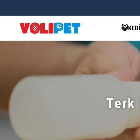
😺KED
Terk