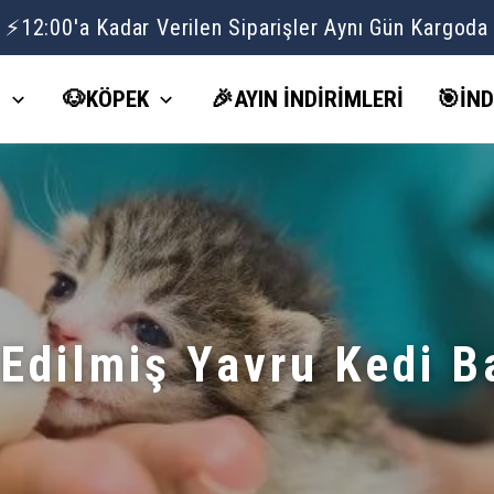
Volipet Yaz İndirimlerinde Seçili Ürünlerde 1 ALANA 1 BEDAVA ☀️
İ
🐶KÖPEK
🎉AYIN İNDİRİMLERİ
🎯İND
 Edilmiş Yavru Kedi B