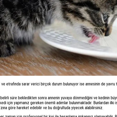
ve etrafında sarar verici birçok durum bulunuyor ise annesinin de yavru 
 belirli süre bekledikten sonra annenin yuvaya dönmediğini ve kedinin büyü
edi için yapmanız gereken önemli adımlar bulunmaktadır. Bunlardan ilki is
zına göre hareket edebilir ve bu doğrultuda yiyecek alabilirsiniz.
er zaman için profesyonel bir kişi ile hesaplama imkanınız olamayabilir. B