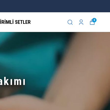
0
İRİMLİ SETLER
akımı