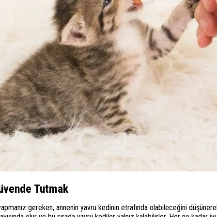
Güvende Tutmak
yapmanız gereken, annenin yavru kedinin etrafında olabileceğini düşüner
şında olur ve bu sırada yavru kediler yalnız kalabilirler. Her ne kadar iy