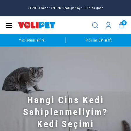
⚡12:00'a Kadar Verilen Siparişler Aynı Gün Kargoda
0
Yaz İndirimleri ☀️
İndirimli Setler 📦
Hangi Cins Kedi
Sahiplenmeliyim?
Kedi Seçimi