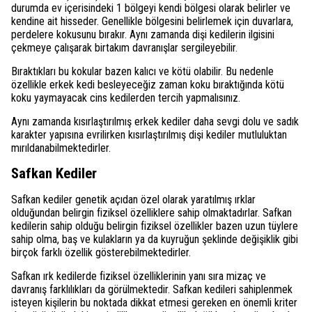
durumda ev içerisindeki 1 bölgeyi kendi bölgesi olarak belirler ve
kendine ait hisseder. Genellikle bölgesini belirlemek için duvarlara,
perdelere kokusunu bırakır. Aynı zamanda dişi kedilerin ilgisini
çekmeye çalışarak birtakım davranışlar sergileyebilir.
Bıraktıkları bu kokular bazen kalıcı ve kötü olabilir. Bu nedenle
özellikle erkek kedi besleyeceğiz zaman koku bıraktığında kötü
koku yaymayacak cins kedilerden tercih yapmalısınız.
Aynı zamanda kısırlaştırılmış erkek kediler daha sevgi dolu ve sadık
karakter yapısına evrilirken kısırlaştırılmış dişi kediler mutluluktan
mırıldanabilmektedirler.
Safkan Kediler
Safkan kediler genetik açıdan özel olarak yaratılmış ırklar
olduğundan belirgin fiziksel özelliklere sahip olmaktadırlar. Safkan
kedilerin sahip olduğu belirgin fiziksel özellikler bazen uzun tüylere
sahip olma, baş ve kulakların ya da kuyruğun şeklinde değişiklik gibi
birçok farklı özellik gösterebilmektedirler.
Safkan ırk kedilerde fiziksel özelliklerinin yanı sıra mizaç ve
davranış farklılıkları da görülmektedir. Safkan kedileri sahiplenmek
isteyen kişilerin bu noktada dikkat etmesi gereken en önemli kriter