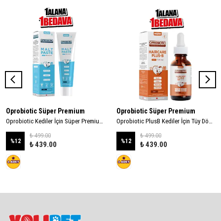
Oprobiotic Süper Premium
Oprobiotic Süper Premium
Oprobiotic Kediler İçin Süper Premium Malt Macun 100gr (TÜY YUMAĞI ÖNLEYİCİ)
Oprobiotic PlusB Kediler İçin Tüy Dökülmesini Azaltıcı Damla 50ml (TÜY DÖKÜMÜ ÖNLEYİCİ)
₺ 499.00
₺ 499.00
%
12
%
12
₺ 439.00
₺ 439.00