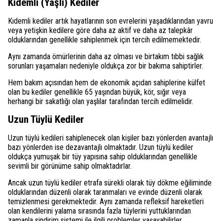
Kıdemli (Yaşlı) Kediler
Kıdemli kediler artık hayatlarının son evrelerini yaşadıklarından yavru
veya yetişkin kedilere göre daha az aktif ve daha az talepkâr
olduklarından genellikle sahiplenmek için tercih edilmemektedir.
Aynı zamanda ömürlerinin daha az olması ve birtakım tıbbi sağlık
sorunları yaşamaları nedeniyle oldukça zor bir bakıma sahiptirler.
Hem bakım açısından hem de ekonomik açıdan sahiplerine külfet
olan bu kediler genellikle 65 yaşından büyük, kör, sığır veya
herhangi bir sakatlığı olan yaşlılar tarafından tercih edilmelidir.
Uzun Tüylü Kediler
Uzun tüylü kedileri sahiplenecek olan kişiler bazı yönlerden avantajlı
bazı yönlerden ise dezavantajlı olmaktadır. Uzun tüylü kediler
oldukça yumuşak bir tüy yapısına sahip olduklarından genellikle
sevimli bir görünüme sahip olmaktadırlar.
Ancak uzun tüylü kediler etrafa sürekli olarak tüy dökme eğiliminde
olduklarından düzenli olarak taranmaları ve evinde düzenli olarak
temizlenmesi gerekmektedir. Aynı zamanda refleksif hareketleri
olan kendilerini yalama sırasında fazla tüylerini yuttuklarından
zamanla sindirim sistemi ile ilgili problemler yaşayabilirler.