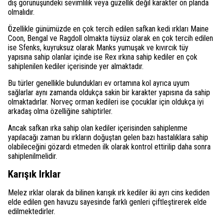
dış görünüşündeki sevimlilik veya güzellik değil karakter ön planda
olmalıdır.
Özellikle günümüzde en çok tercih edilen safkan kedi ırkları Maine
Coon, Bengal ve Ragdoll olmakta tüysüz olarak en çok tercih edilen
ise Sfenks, kuyruksuz olarak Manks yumuşak ve kıvırcık tüy
yapısına sahip olanlar içinde ise Rex ırkına sahip kediler en çok
sahiplenilen kediler içerisinde yer almaktadır.
Bu türler genellikle bulundukları ev ortamına kol ayrıca uyum
sağlarlar aynı zamanda oldukça sakin bir karakter yapısına da sahip
olmaktadırlar. Norveç orman kedileri ise çocuklar için oldukça iyi
arkadaş olma özelliğine sahiptirler.
Ancak safkan ırka sahip olan kediler içerisinden sahiplenme
yapılacağı zaman bu ırkların doğuştan gelen bazı hastalıklara sahip
olabileceğini gözardı etmeden ilk olarak kontrol ettirilip daha sonra
sahiplenilmelidir.
Karışık Irklar
Melez ırklar olarak da bilinen karışık ırk kediler iki ayrı cins kediden
elde edilen gen havuzu sayesinde farklı genleri çiftleştirerek elde
edilmektedirler.