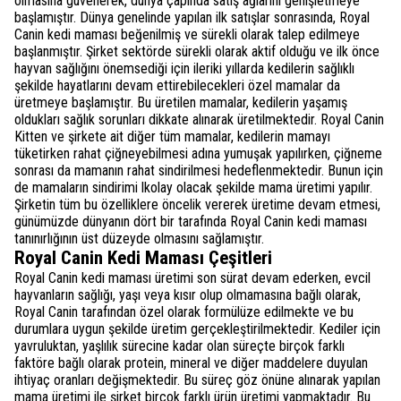
olmasına güvenerek, dünya çapında satış ağlarını genişletmeye
başlamıştır. Dünya genelinde yapılan ilk satışlar sonrasında, Royal
Canin kedi maması beğenilmiş ve sürekli olarak talep edilmeye
başlanmıştır. Şirket sektörde sürekli olarak aktif olduğu ve ilk önce
hayvan sağlığını önemsediği için ileriki yıllarda kedilerin sağlıklı
şekilde hayatlarını devam ettirebilecekleri özel mamalar da
üretmeye başlamıştır. Bu üretilen mamalar, kedilerin yaşamış
oldukları sağlık sorunları dikkate alınarak üretilmektedir. Royal Canin
Kitten ve şirkete ait diğer tüm mamalar, kedilerin mamayı
tüketirken rahat çiğneyebilmesi adına yumuşak yapılırken, çiğneme
sonrası da mamanın rahat sindirilmesi hedeflenmektedir. Bunun için
de mamaların sindirimi lkolay olacak şekilde mama üretimi yapılır.
Şirketin tüm bu özelliklere öncelik vererek üretime devam etmesi,
günümüzde dünyanın dört bir tarafında Royal Canin kedi maması
tanınırlığının üst düzeyde olmasını sağlamıştır.
Royal Canin Kedi Maması Çeşitleri
Royal Canin kedi maması üretimi son sürat devam ederken, evcil
hayvanların sağlığı, yaşı veya kısır olup olmamasına bağlı olarak,
Royal Canin tarafından özel olarak formülüze edilmekte ve bu
durumlara uygun şekilde üretim gerçekleştirilmektedir. Kediler için
yavruluktan, yaşlılık sürecine kadar olan süreçte birçok farklı
faktöre bağlı olarak protein, mineral ve diğer maddelere duyulan
ihtiyaç oranları değişmektedir. Bu süreç göz önüne alınarak yapılan
mama üretimi ile şirket birçok farklı ürün üretimi yapmaktadır. Bu