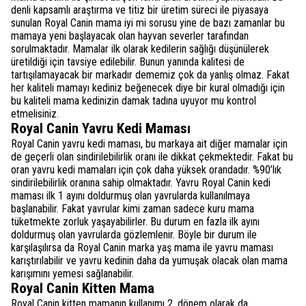
denli kapsamlı araştırma ve titiz bir üretim süreci ile piyasaya
sunulan Royal Canin mama iyi mi sorusu yine de bazı zamanlar bu
mamaya yeni başlayacak olan hayvan severler tarafından
sorulmaktadır. Mamalar ilk olarak kedilerin sağlığı düşünülerek
üretildiği için tavsiye edilebilir. Bunun yanında kalitesi de
tartışılamayacak bir markadır dememiz çok da yanlış olmaz. Fakat
her kaliteli mamayı kediniz beğenecek diye bir kural olmadığı için
bu kaliteli mama kedinizin damak tadına uyuyor mu kontrol
etmelisiniz.
Royal Canin Yavru Kedi Maması
Royal Canin yavru kedi maması, bu markaya ait diğer mamalar için
de geçerli olan sindirilebilirlik oranı ile dikkat çekmektedir. Fakat bu
oran yavru kedi mamaları için çok daha yüksek orandadır. %90’lık
sindirilebilirlik oranına sahip olmaktadır. Yavru Royal Canin kedi
maması ilk 1 ayını doldurmuş olan yavrularda kullanılmaya
başlanabilir. Fakat yavrular kimi zaman sadece kuru mama
tüketmekte zorluk yaşayabilirler. Bu durum en fazla ilk ayını
doldurmuş olan yavrularda gözlemlenir. Böyle bir durum ile
karşılaşılırsa da Royal Canin marka yaş mama ile yavru maması
karıştırılabilir ve yavru kedinin daha da yumuşak olacak olan mama
karışımını yemesi sağlanabilir.
Royal Canin Kitten Mama
Royal Canin kitten mamanın kullanımı 2. dönem olarak da