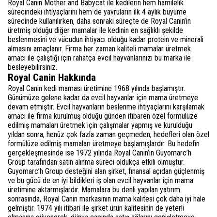
Royal Canin Mother and Babycat ile kedilerin hem hamilelik
sürecindeki ihtiyaçlarını hem de yavruların ilk 4 aylık büyüme
sürecinde kullanılırken, daha sonraki süreçte de Royal Canin’in
üretmiş olduğu diğer mamalar ile kedinin en sağlıklı şekilde
beslenmesini ve vücudun ihtiyacı olduğu kadar protein ve minerali
almasını amaçlanır. Firma her zaman kaliteli mamalar üretmek
amacı ile çalıştığı için rahatça evcil hayvanlarınızı bu marka ile
besleyebilirsiniz.
Royal Canin Hakkında
Royal Canin kedi maması üretimine 1968 yılında başlamıştır.
Günümüze gelene kadar da evcil hayvanlar için mama üretmeye
devam etmiştir. Evcil hayvanların beslenme ihtiyaçlarını karşılamak
amacı ile firma kurulmuş olduğu günden itibaren özel formülüze
edilmiş mamaları üretmek için çalışmalar yapmış ve kurulduğu
yıldan sonra, henüz çok fazla zaman geçmeden, hedefleri olan özel
formülüze edilmiş mamaları üretmeye başlamışlardır. Bu hedefin
gerçekleşmesinde ise 1972 yılında Royal Canin’in Guyomarc’h
Group tarafından satın alınma süreci oldukça etkili olmuştur.
Guyomarc’h Group desteğini alan şirket, finansal açıdan güçlenmiş
ve bu gücü de en iyi bildikleri iş olan evcil hayvanlar için mama
üretimine aktarmışlardır. Mamalara bu denli yapılan yatırım
sonrasında, Royal Canin markasının mama kalitesi çok daha iyi hale
gelmiştir. 1974 yılı itibari ile şirket ürün kalitesinin de yeterli