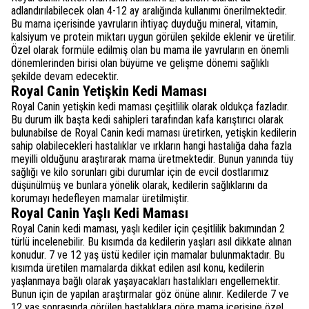
adlandırılabilecek olan 4-12 ay aralığında kullanımı önerilmektedir.
Bu mama içerisinde yavruların ihtiyaç duyduğu mineral, vitamin,
kalsiyum ve protein miktarı uygun görülen şekilde eklenir ve üretilir.
Özel olarak formüle edilmiş olan bu mama ile yavruların en önemli
dönemlerinden birisi olan büyüme ve gelişme dönemi sağlıklı
şekilde devam edecektir.
Royal Canin Yetişkin Kedi Maması
Royal Canin yetişkin kedi maması çeşitlilik olarak oldukça fazladır.
Bu durum ilk başta kedi sahipleri tarafından kafa karıştırıcı olarak
bulunabilse de Royal Canin kedi maması üretirken, yetişkin kedilerin
sahip olabilecekleri hastalıklar ve ırkların hangi hastalığa daha fazla
meyilli olduğunu araştırarak mama üretmektedir. Bunun yanında tüy
sağlığı ve kilo sorunları gibi durumlar için de evcil dostlarımız
düşünülmüş ve bunlara yönelik olarak, kedilerin sağlıklarını da
korumayı hedefleyen mamalar üretilmiştir.
Royal Canin Yaşlı Kedi Maması
Royal Canin kedi maması, yaşlı kediler için çeşitlilik bakımından 2
türlü incelenebilir. Bu kısımda da kedilerin yaşları asıl dikkate alınan
konudur. 7 ve 12 yaş üstü kediler için mamalar bulunmaktadır. Bu
kısımda üretilen mamalarda dikkat edilen asıl konu, kedilerin
yaşlanmaya bağlı olarak yaşayacakları hastalıkları engellemektir.
Bunun için de yapılan araştırmalar göz önüne alınır. Kedilerde 7 ve
12 yaş sonrasında görülen hastalıklara göre mama içerisine özel