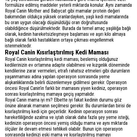
formülüze edilmiş maddeler yeterli miktarda konulur. Aynı zamanda
Royal Canin Mother and Babycat gibi mamalar protein değeri
bakımından oldukça yüksek oranlardayken, yaşlı kedi mamalarında
bu oran uygun olacağı düşünüldüğü oran doğrultusunda
olabildiğince düşürülmektedir. Burada da temel amaç yaşlılığa bağlı
olarak, kedinin hareketsizleşmeye başlaması ve aşırı kilo almaya
bağlı olarak farklı hastalıkların ortaya çıkması engellenmek
istenmektedir.
Royal Canin Kısırlaştırılmış Kedi Maması
Royal Canin kısırlaştırılmış kedi maması, beslemiş olduğunuz
kedilerinizin ev ortamına adapte olabilmesi ve kızgınlık döneminde
kendilerine zarar vermeleri, etrafı rahatsız etmeleri gibi durumların
yaşanmaması adına yapılan operasyon sonrasında yeme
alışkanlıklarında belirli düzenlemeye gidilmesi gerekir. Operasyon
öncesi Royal Canin’in farklı bir mamasını yiyen kediniz, operasyon
sonrası kısırlaştırılmış mamaya geçiş yapmalıdır.
Royal Canin mama iyi mi? Elbette iyi fakat kedinin durumu göz
önüne alınarak mamanın seçilmesi gerekir. Bu durumlardan birisi de
kısırlaştırılmış kedi için geçerlidir. Kedinin operasyon sonrası
hareketliliğinde azalma ve iştah olarak daha fazla şey yeme isteği,
kedinizin operasyon öncesi yemiş olduğu mama ve aynı miktarda
ölçüler ile devam etmesi tehlikeli olabilir. Bunun için operasyon
sonrasında kedinizi eski mama ve kısırlaştırılmış mamayı