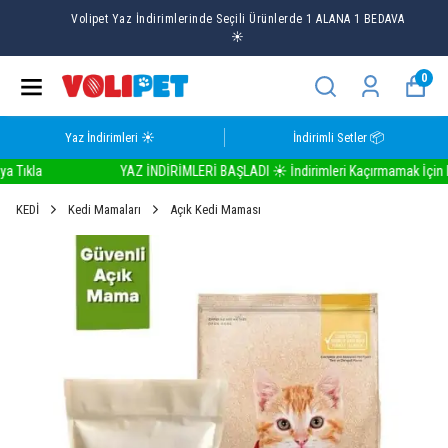
Volipet Yaz İndirimlerinde Seçili Ürünlerde 1 ALANA 1 BEDAVA
☀️
0
Yaz İndirimleri ☀️
İndirimli Setler 📦
kla
YAZ İNDİRİMLERİ BAŞLADI ☀️ İndirimleri Kaçırmamak İçin Buray
KEDİ
Kedi Mamaları
Açık Kedi Maması