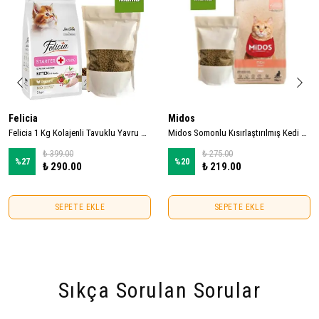
Felicia
Midos
Felicia 1 Kg Kolajenli Tavuklu Yavru Kedi Maması (Açık Mama)
Midos Somonlu Kısırlaştırılmış Kedi Maması 1kg (Açık Mama)
₺ 399.00
₺ 275.00
%
27
%
20
₺ 290.00
₺ 219.00
SEPETE EKLE
SEPETE EKLE
Sıkça Sorulan Sorular