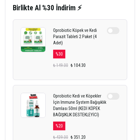
Birlikte Al %30 İndirim ⚡
Oprobiotic Köpek ve Kedi
Parazit Tableti 2 Paket (4
Adet)
%
30
₺ 149.00
₺ 104.30
Oprobiotic Kedi ve Köpekler
İçin Immune System Bağışıklık
Damlası 50ml (KEDİ KÖPEK
BAĞIŞIKLIK DESTEKLEYİCİ)
%
20
₺ 439.00
₺ 351.20