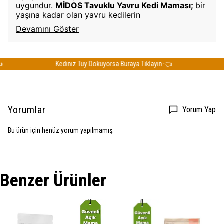
uygundur.
MİDOS Tavuklu Yavru Kedi Maması;
bir
yaşına kadar olan yavru kedilerin
Devamını Göster
Kediniz Tüy Döküyorsa Buraya Tıklayın 👈
Ke
Yorumlar
Yorum Yap
Bu ürün için henüz yorum yapılmamış.
Benzer Ürünler