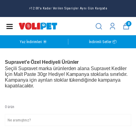
⚡12:00'a Kadar Verilen Siparişler Aynı Gün Kargoda
0
Yaz İndirimleri ☀️
İndirimli Setler 📦
Supravet'e Özel Hediyeli Ürünler
Seçili Supravet marka ürünlerden alana Supravet Kediler
İçin Malt Paste 30gr Hediye! Kampanya stoklarla sınırlıdır.
Kampanya için ayrılan stoklar tükendiğinde kampanya
kapatılacaktır.
0
ürün