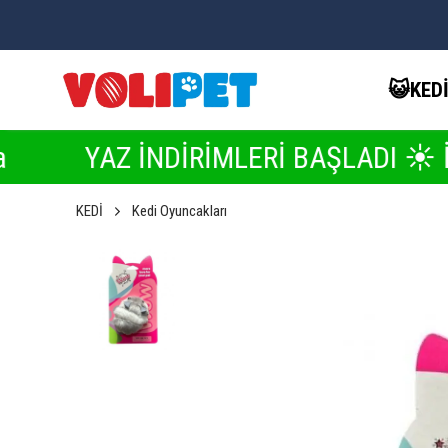
😺KED
İNDİRİMLERİ BAŞLADI ☀️ İndirimleri K
KEDİ
Kedi Oyuncakları