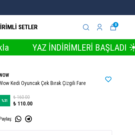
0
İRİMLİ SETLER
Z İNDİRİMLERİ BAŞLADI ☀️ İndirimleri
WOW
Wow Kedi Oyuncak Çek Bırak Çizgili Fare
₺ 160.00
%
31
₺ 110.00
Paylaş
: