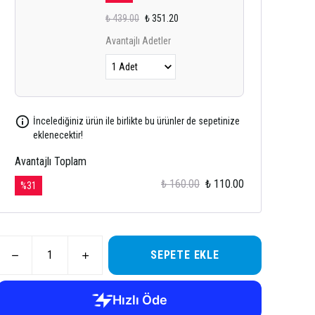
₺ 439.00
₺ 351.20
Avantajlı Adetler
İncelediğiniz ürün ile birlikte bu ürünler de sepetinize
eklenecektir!
Avantajlı Toplam
₺ 160.00
₺ 110.00
%
31
SEPETE EKLE