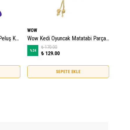
WOW
Nunbel
Wow Balık Şeklinde Çizgili Peluş Kedi Oyuncağı
Wow Kedi Oyuncak Matatabi Parçalı Ördek
₺ 170.00
%
24
%
21
₺ 129.00
SEPETE EKLE