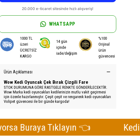
WHATSAPP
1000 TL
%100
14 gün
üzeri
Orijinal
içinde
ÜCRETSİZ
ürün
iade/değişim
KARGO
güvencesi
Ürün Açıklaması
Wow Kedi Oyuncak Çek Bırak Çizgili Fare
STOK DURUMUNA GÖRE RASTGELE RENKTE GÖNDERİLECEKTİR.
Wow Marka kedi oyuncakları kedilerinizin mutlu vakit geçirmesi
için özenle hazırlanmıştır. Çeşit çeşit ve rengarenk kedi oyuncakları
Volipet güvencesi ile bir günde kargoda!
raya Tıklayın 👈
Kediniz Tüy