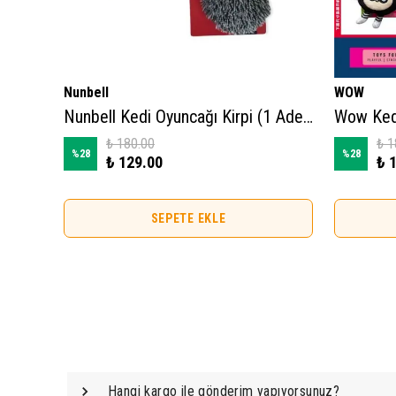
Nunbell
WOW
are
Nunbell Kedi Oyuncağı Kirpi (1 Adet)
Wow Ked
₺ 180.00
₺ 1
%
28
%
28
₺ 129.00
₺ 
SEPETE EKLE
Hangi kargo ile gönderim yapıyorsunuz?