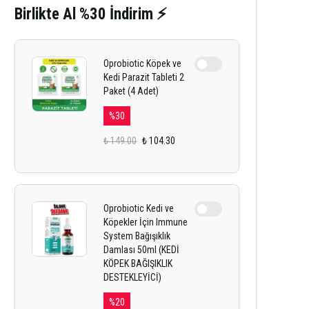
Birlikte Al %30 İndirim ⚡
Oprobiotic Köpek ve
Kedi Parazit Tableti 2
Paket (4 Adet)
%
30
₺ 149.00
₺ 104.30
Oprobiotic Kedi ve
Köpekler İçin Immune
System Bağışıklık
Damlası 50ml (KEDİ
KÖPEK BAĞIŞIKLIK
DESTEKLEYİCİ)
%
20