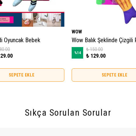
WOW
i Oyuncak Bebek
80.00
₺ 150.00
%
14
129.00
₺ 129.00
SEPETE EKLE
SEPETE EKLE
Sıkça Sorulan Sorular