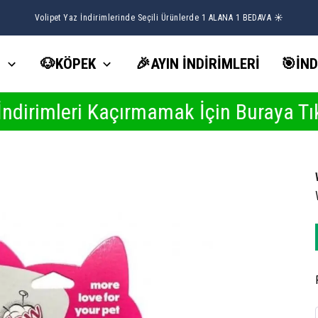
Volipet Yaz İndirimlerinde Seçili Ürünlerde 1 ALANA 1 BEDAVA ☀️
İ
🐶KÖPEK
🎉AYIN İNDİRİMLERİ
🎯İND
açırmamak İçin Buraya Tıkla
YA