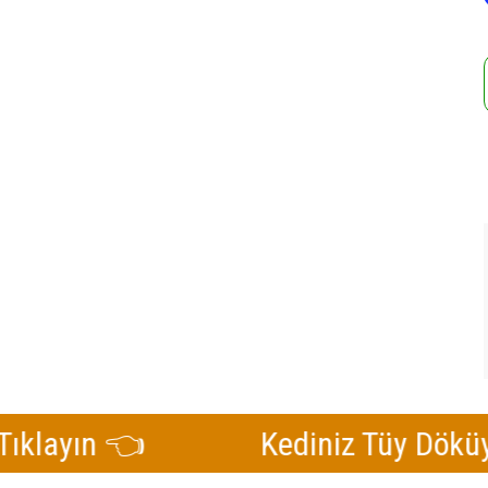
n 👈
Kediniz Tüy Döküyorsa Bu