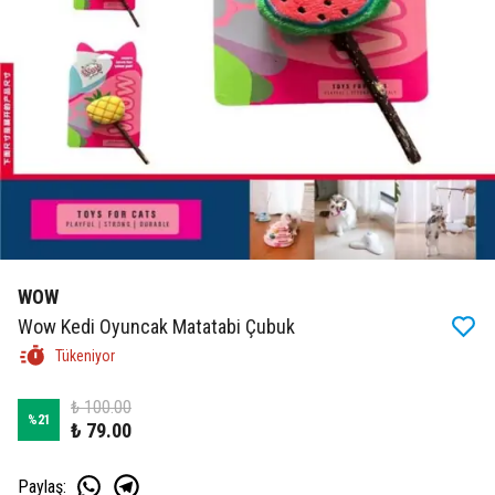
WOW
Wow Kedi Oyuncak Matatabi Çubuk
Tükeniyor
₺ 100.00
%
21
₺ 79.00
Paylaş
: