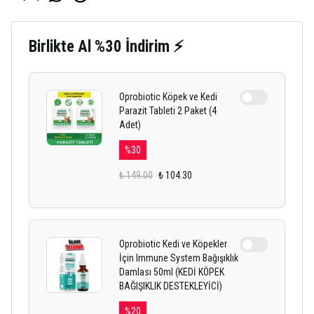
Birlikte Al %30 İndirim ⚡
Oprobiotic Köpek ve Kedi
Parazit Tableti 2 Paket (4
Adet)
%
30
₺ 149.00
₺ 104.30
Oprobiotic Kedi ve Köpekler
İçin Immune System Bağışıklık
Damlası 50ml (KEDİ KÖPEK
BAĞIŞIKLIK DESTEKLEYİCİ)
%
20