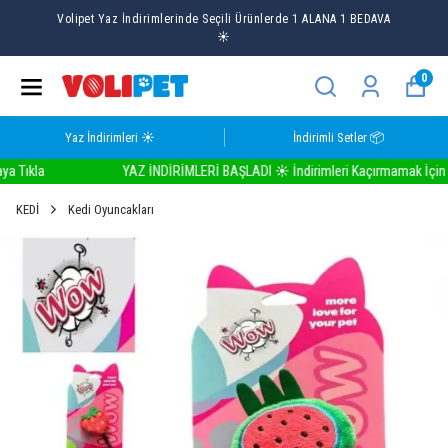
Volipet Yaz İndirimlerinde Seçili Ürünlerde 1 ALANA 1 BEDAVA
☀️
0
Yaz İndirimleri ☀️
İndirimli Setler 📦
kla
YAZ İNDİRİMLERİ BAŞLADI ☀️ İndirimleri Kaçırmamak İçin Buray
KEDİ
Kedi Oyuncakları