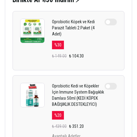
Oprobiotic Köpek ve Kedi
Parazit Tableti 2 Paket (4
Adet)
%
30
₺ 149.00
₺ 104.30
Oprobiotic Kedi ve Köpekler
İçin Immune System Bağışıklık
Damlası 50ml (KEDİ KÖPEK
BAĞIŞIKLIK DESTEKLEYİCİ)
%
20
₺ 439.00
₺ 351.20
Avantajlı Adetler