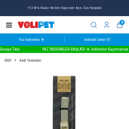
Volipet Yaz İndirimlerinde Seçili Ürünlerde 1 ALANA 1 BEDA
☀️
0
Yaz İndirimleri ☀️
İndirimli Setler 📦
aya Tıkla
YAZ İNDİRİMLERİ BAŞLADI ☀️ İndirimleri Kaçırmamak İçin
KEDİ
Kedi Tasmaları