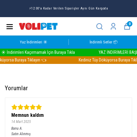
⚡12:00'a Kadar Verilen Siparişler Aynı Gün Kargoda
0
Yaz İndirimleri ☀️
İndirimli Setler 📦
İndirimleri Kaçırmamak İçin Buraya Tıkla
YAZ İNDİRİMLERİ BAŞLADI
üyorsa Buraya Tıklayın 👈
Kediniz Tüy Döküyorsa Buraya Tıkla
Yorumlar
Memnun kaldım
14 Mart 2025
Banu
A.
Satın Alınmış