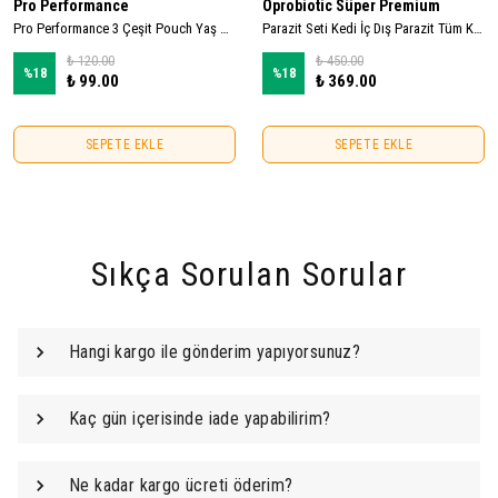
Pro Performance
Oprobiotic Süper Premium
Pro Performance 3 Çeşit Pouch Yaş Mama Seti (3x85gr)
Parazit Seti Kedi İç Dış Parazit Tüm Kediler Için Bitkisel Kedi Ense Deri Damlası ve 2 Paket Parazit Tableti
₺ 120.00
₺ 450.00
%
18
%
18
₺ 99.00
₺ 369.00
SEPETE EKLE
SEPETE EKLE
Sıkça Sorulan Sorular
Hangi kargo ile gönderim yapıyorsunuz?
Kaç gün içerisinde iade yapabilirim?
Ne kadar kargo ücreti öderim?