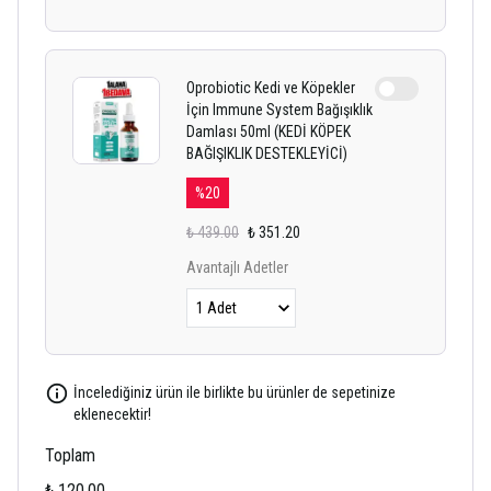
Oprobiotic Kedi ve Köpekler
İçin Immune System Bağışıklık
Damlası 50ml (KEDİ KÖPEK
BAĞIŞIKLIK DESTEKLEYİCİ)
%
20
₺ 439.00
₺ 351.20
Avantajlı Adetler
İncelediğiniz ürün ile birlikte bu ürünler de sepetinize
eklenecektir!
Toplam
₺ 120.00