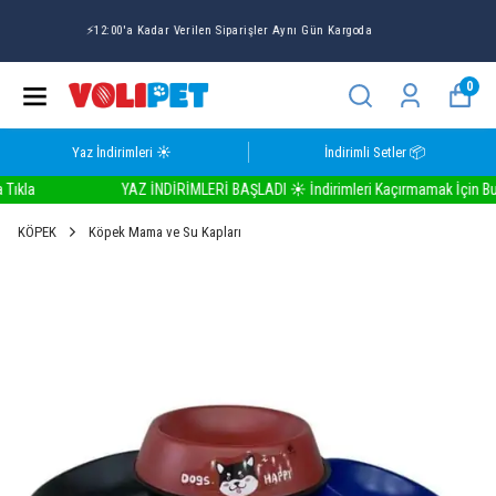
Volipet Yaz İndirimlerinde Seçili Ürünlerde 1 ALANA 1 BEDAVA
☀️
0
Yaz İndirimleri ☀️
İndirimli Setler 📦
la
YAZ İNDİRİMLERİ BAŞLADI ☀️ İndirimleri Kaçırmamak İçin Buraya
KÖPEK
Köpek Mama ve Su Kapları