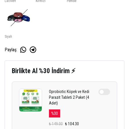
Lacivert
Kırmızı
Pembe
Siyah
Paylaş
:
Birlikte Al %30 İndirim ⚡
Oprobiotic Köpek ve Kedi
Parazit Tableti 2 Paket (4
Adet)
%
30
₺ 149.00
₺ 104.30