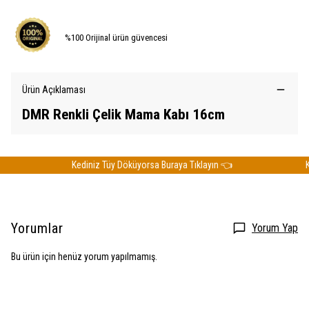
%100 Orijinal ürün güvencesi
Ürün Açıklaması
DMR Renkli Çelik Mama Kabı 16cm
Kediniz Tüy Döküyorsa Buraya Tıklayın 👈
Ked
Yorumlar
Yorum Yap
Bu ürün için henüz yorum yapılmamış.