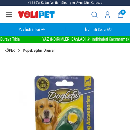
⚡12:00'a Kadar Verilen Siparişler Aynı Gün Kargoda
0
Yaz İndirimleri ☀️
İndirimli Setler 📦
aya Tıkla
YAZ İNDİRİMLERİ BAŞLADI ☀️ İndirimleri Kaçırmamak İçin 
KÖPEK
Köpek Eğitim Ürünleri