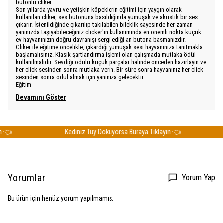
butonlu cliker.
Son yıllarda yavru ve yetişkin köpeklerin eğitimi için yaygın olarak
kullanılan cliker, ses butonuna basıldığında yumuşak ve akustik bir ses
çıkarır. İstenildiğinde çıkarılıp takılabilen bileklik sayesinde her zaman
yanınızda taşıyabileceğiniz clicker'ın kullanımında en önemli nokta küçük
ev hayvanınızın doğru davranışı sergilediği an butona basmanızdır.
Cliker ile eğitime öncelikle, çıkardığı yumuşak sesi hayvanınıza tanıtmakla
başlamalısınız. Klasik şartlandırma işlemi olan çalışmada mutlaka ödül
kullanılmalıdır. Sevdiği ödülü küçük parçalar halinde önceden hazırlayın ve
her click sesinden sonra mutlaka verin. Bir süre sonra hayvanınız her click
sesinden sonra ödül almak için yanınıza gelecektir.
Eğitim
Devamını Göster
👈
Kediniz Tüy Döküyorsa Buraya Tıklayın 👈
Yorumlar
Yorum Yap
Bu ürün için henüz yorum yapılmamış.