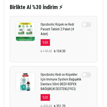
Birlikte Al %30 İndirim ⚡
Oprobiotic Köpek ve Kedi
Parazit Tableti 2 Paket (4
Adet)
%
30
₺ 149.00
₺ 104.30
Oprobiotic Kedi ve Köpekler
İçin Immune System Bağışıklık
Damlası 50ml (KEDİ KÖPEK
BAĞIŞIKLIK DESTEKLEYİCİ)
%
20
₺ 439.00
₺ 351.20