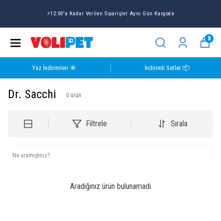
⚡12:00'a Kadar Verilen Siparişler Aynı Gün Kargoda
0
Yaz İndirimleri ☀️
İndirimli Setler 📦
Dr. Sacchi
0
ürün
Filtrele
Sırala
Aradığınız ürün bulunamadı