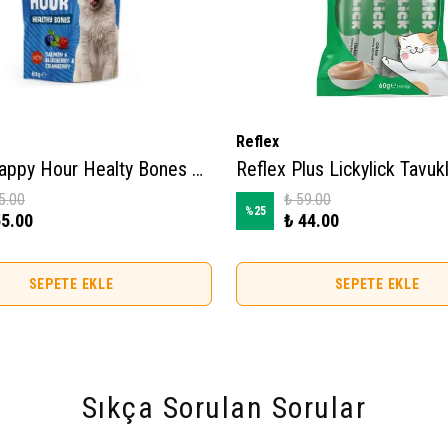
Reflex
Reflex Happy Hour Healty Bones Somonlu ve Yaban Mersinli Kedi Ödül Maması 60gr
5.00
₺ 59.00
%
25
55.00
₺ 44.00
SEPETE EKLE
SEPETE EKLE
Sıkça Sorulan Sorular