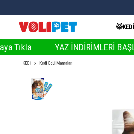
😺KED
YAZ İNDİRİMLERİ BAŞLADI ☀️ İn
KEDİ
Kedi Ödül Mamaları