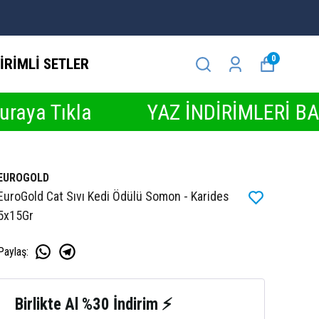
0
İRİMLİ SETLER
la
YAZ İNDİRİMLERİ BAŞLADI ☀️ 
EUROGOLD
EuroGold Cat Sıvı Kedi Ödülü Somon - Karides
5x15Gr
Paylaş
:
Birlikte Al %30 İndirim ⚡