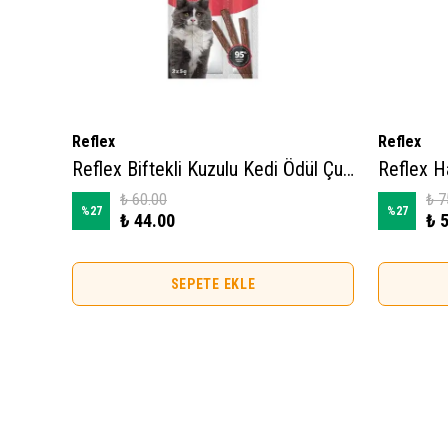
Reflex
Reflex
M-PETS Anti-Hairball Fonksiyonel Creamy Kedi Ödülü 4X15gr
Reflex Biftekli Kuzulu Kedi Ödül Çubuğu 5gr (3 Adet)
₺ 60.00
₺ 7
%
27
%
27
₺ 44.00
₺ 
SEPETE EKLE