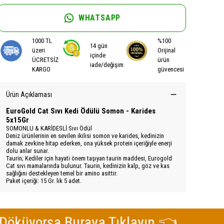
WHATSAPP
1000 TL
%100
14 gün
üzeri
Orijinal
içinde
ÜCRETSİZ
ürün
iade/değişim
KARGO
güvencesi
Ürün Açıklaması
EuroGold Cat Sıvı Kedi Ödülü Somon - Karides
5x15Gr
SOMONLU & KARİDESLİ Sıvı Ödül
Deniz ürünlerinin en sevilen ikilisi somon ve karides, kedinizin
damak zevkine hitap ederken, ona yüksek protein içeriğiyle enerji
dolu anlar sunar.
Taurin; Kediler için hayati önem taşıyan taurin maddesi, Eurogold
Cat sıvı mamalarında bulunur. Taurin, kedinizin kalp, göz ve kas
sağlığını destekleyen temel bir amino asittir.
Paket içeriği: 15 Gr. lık 5 adet.
orsa Buraya Tıklayın 👈
Kedi