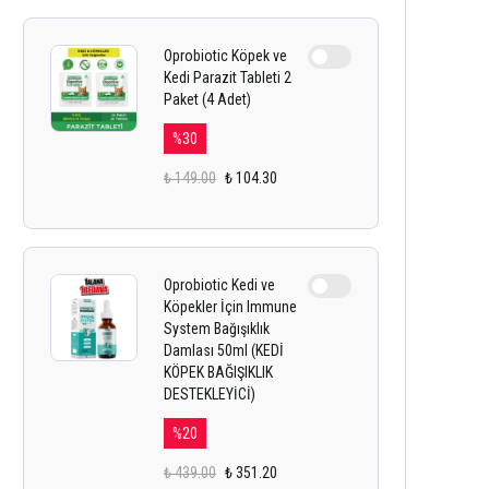
Oprobiotic Köpek ve
Kedi Parazit Tableti 2
Paket (4 Adet)
%
30
₺ 149.00
₺ 104.30
Oprobiotic Kedi ve
Köpekler İçin Immune
System Bağışıklık
Damlası 50ml (KEDİ
KÖPEK BAĞIŞIKLIK
DESTEKLEYİCİ)
%
20
₺ 439.00
₺ 351.20