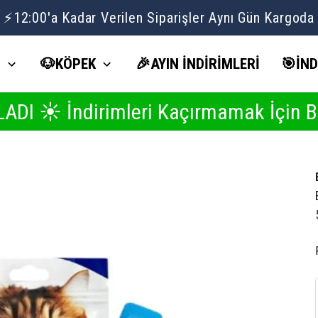
Volipet Yaz İndirimlerinde Seçili Ürünlerde 1 ALANA 1 BEDAVA ☀️
İ
🐶KÖPEK
🎉AYIN İNDİRİMLERİ
🎯İND
dirimleri Kaçırmamak İçin Buraya Tık