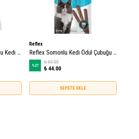
Reflex
Wanpy
Reflex Plus Lickylick Tavuklu Kedi Sıvı Ödül Maması 15gr (4 Adet)
Reflex Somonlu Kedi Ödül Çubuğu 5 Gr (3 Adet)
₺ 60.00
%
27
₺ 44.00
₺ 17.0
SEPETE EKLE