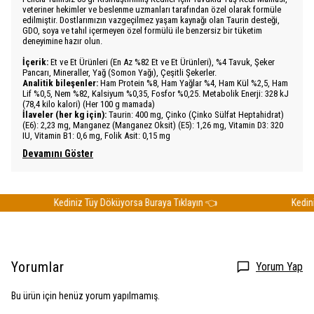
veteriner hekimler ve beslenme uzmanları tarafından özel olarak formüle
edilmiştir. Dostlarımızın vazgeçilmez yaşam kaynağı olan Taurin desteği,
GDO, soya ve tahıl içermeyen özel formülü ile benzersiz bir tüketim
deneyimine hazır olun.
İçerik:
Et ve Et Ürünleri (En Az %82 Et ve Et Ürünleri), %4 Tavuk, Şeker
Pancarı, Mineraller, Yağ (Somon Yağı), Çeşitli Şekerler.
Analitik bileşenler:
Ham Protein %8, Ham Yağlar %4, Ham Kül %2,5, Ham
Lif %0,5, Nem %82, Kalsiyum %0,35, Fosfor %0,25. Metabolik Enerji: 328 kJ
(78,4 kilo kalori) (Her 100 g mamada)
İlaveler (her kg için):
Taurin: 400 mg, Çinko (Çinko Sülfat Heptahidrat)
(E6): 2,23 mg, Manganez (Manganez Oksit) (E5): 1,26 mg, Vitamin D3: 320
IU, Vitamin B1: 0,6 mg, Folik Asit: 0,15 mg
Devamını Göster
Kediniz Tüy Döküyorsa Buraya Tıklayın 👈
Kediniz 
Yorumlar
Yorum Yap
Bu ürün için henüz yorum yapılmamış.