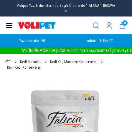
Volipet Yaz İndirimlerinde Seçili Ürünlerde 1 ALANA 1 BEDAVA
☀️
0
Yaz İndirimleri ☀️
İndirimli Setler 📦
YAZ İNDİRİMLERİ BAŞLADI ☀️ İndirimleri Kaçırmamak İçin Buraya Tıkla
KEDİ
Kedi Mamaları
Kedi Yaş Mama ve Konserveleri
Kısır Kedi Konserveleri