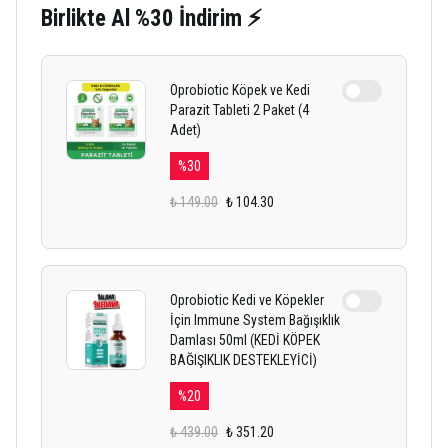
Birlikte Al %30 İndirim ⚡
Oprobiotic Köpek ve Kedi
Parazit Tableti 2 Paket (4
Adet)
%
30
₺ 149.00
₺ 104.30
Oprobiotic Kedi ve Köpekler
İçin Immune System Bağışıklık
Damlası 50ml (KEDİ KÖPEK
BAĞIŞIKLIK DESTEKLEYİCİ)
%
20
₺ 439.00
₺ 351.20