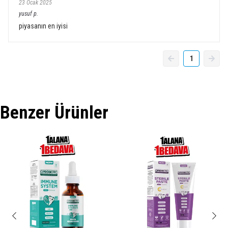
23 Ocak 2025
yusuf
p.
piyasanın en iyisi
1
Benzer Ürünler