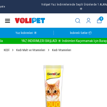
Volipet Yaz İndirimlerinde Seçili Ürünlerde 1 ALANA 1 BEDAVA
☀️
0
Yaz İndirimleri ☀️
İndirimli Setler 📦
YAZ İNDİRİMLERİ BAŞLADI ☀️ İndirimleri Kaçırmamak İçin Buraya Tık
KEDİ
Kedi Malt ve Vitaminleri
Kedi Vitaminleri