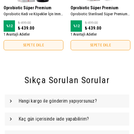
Oprobiotic Süper Premium
Oprobiotic Süper Premium
Oprobiotic Kedi ve Köpekler İçin Immune System Bağışıklık Damlası 50ml (KEDİ KÖPEK BAĞIŞIKLIK DESTEKLEYİCİ)
Oprobiotic Sterilised Süper Premium Malt ve Vitamin Macun 100gr (KISIR KEDİ MALT & VİTAMİN)
₺ 499.00
₺ 499.00
%
12
%
12
₺ 439.00
₺ 439.00
1 Avantajlı Adetler
1 Avantajlı Adetler
SEPETE EKLE
SEPETE EKLE
Sıkça Sorulan Sorular
Hangi kargo ile gönderim yapıyorsunuz?
Kaç gün içerisinde iade yapabilirim?