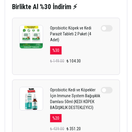
Birlikte Al %30 İndirim ⚡
Oprobiotic Köpek ve Kedi
Parazit Tableti 2 Paket (4
Adet)
%
30
₺ 149.00
₺ 104.30
Oprobiotic Kedi ve Köpekler
İçin Immune System Bağışıklık
Damlası 50ml (KEDİ KÖPEK
BAĞIŞIKLIK DESTEKLEYİCİ)
%
20
₺ 439.00
₺ 351.20