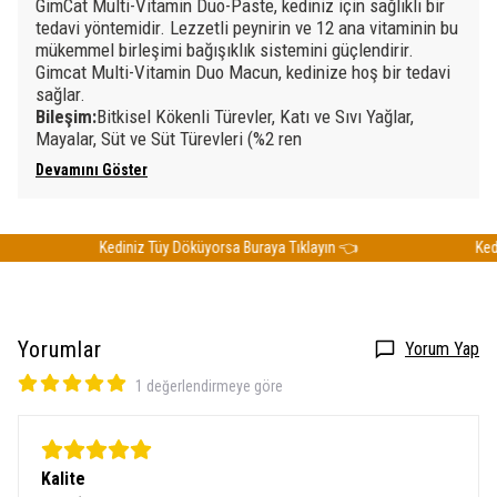
GimCat Multi-Vitamin Duo-Paste, kediniz için sağlıklı bir
tedavi yöntemidir. Lezzetli peynirin ve 12 ana vitaminin bu
mükemmel birleşimi bağışıklık sistemini güçlendirir.
Gimcat Multi-Vitamin Duo Macun, kedinize hoş bir tedavi
sağlar.
Bileşim:
Bitkisel Kökenli Türevler, Katı ve Sıvı Yağlar,
Mayalar, Süt ve Süt Türevleri (%2 ren
Devamını Göster
Kediniz Tüy Döküyorsa Buraya Tıklayın 👈
Kedini
Yorumlar
Yorum Yap
1 değerlendirmeye göre
Kalite