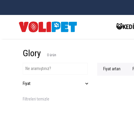
😺KED
Glory
0
ürün
Fiyat artan
Fiyat
Filtreleri temizle