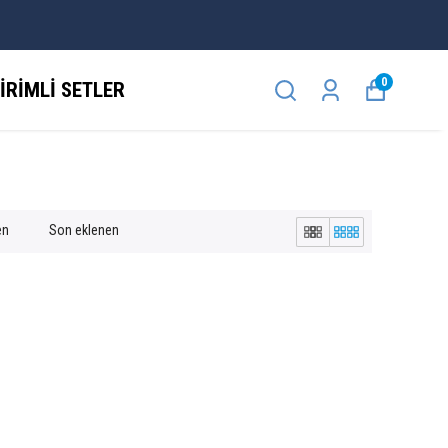
0
İRİMLİ SETLER
en
Son eklenen