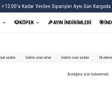
⚡12:00'a Kadar Verilen Siparişler Aynı Gün Kargoda
İ
🐶KÖPEK
🎉AYIN İNDİRİMLERİ
🎯İND
Fiyat azalan
İndirim oranı artan
İndirim oranı azalan
İlk eklen
Aradığınız ürün bulunamadı