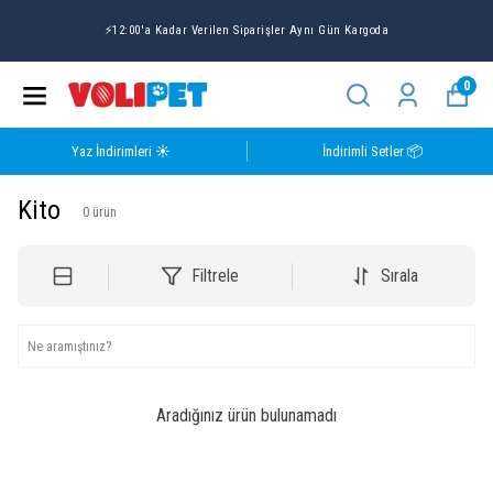
⚡12:00'a Kadar Verilen Siparişler Aynı Gün Kargoda
0
Yaz İndirimleri ☀️
İndirimli Setler 📦
Kito
0
ürün
Filtrele
Sırala
Aradığınız ürün bulunamadı