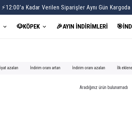
⚡12:00'a Kadar Verilen Siparişler Aynı Gün Kargoda
İ
🐶KÖPEK
🎉AYIN İNDİRİMLERİ
🎯İND
Fiyat azalan
İndirim oranı artan
İndirim oranı azalan
İlk eklen
Aradığınız ürün bulunamadı