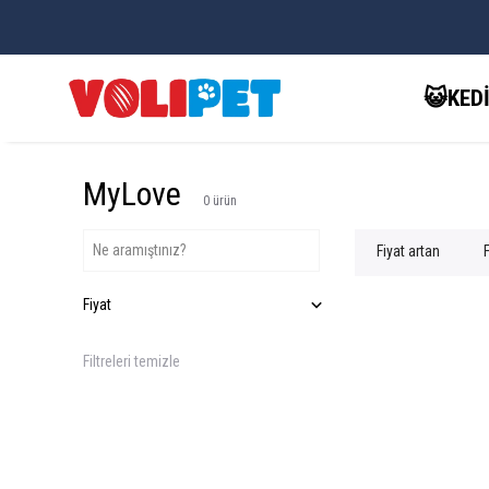
😺KED
MyLove
0
ürün
Fiyat artan
Fiyat
Filtreleri temizle