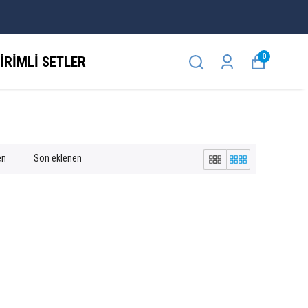
0
İRİMLİ SETLER
en
Son eklenen