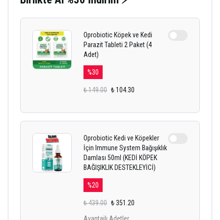
Oprobiotic Köpek ve Kedi
Parazit Tableti 2 Paket (4
Adet)
%
30
₺ 149.00
₺ 104.30
Oprobiotic Kedi ve Köpekler
İçin Immune System Bağışıklık
Damlası 50ml (KEDİ KÖPEK
BAĞIŞIKLIK DESTEKLEYİCİ)
%
20
₺ 439.00
₺ 351.20
Avantajlı Adetler