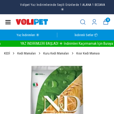
Volipet Yaz İndirimlerinde Seçili Ürünlerde 1 ALANA 1 BEDAVA
☀️
0
Yaz İndirimleri ☀️
İndirimli Setler 📦
YAZ İNDİRİMLERİ BAŞLADI ☀️ İndirimleri Kaçırmamak İçin Buraya Tıkl
KEDİ
Kedi Mamaları
Kuru Kedi Mamaları
Kısır Kedi Maması