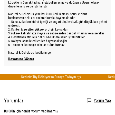
köpeklerin Damak tadına, metabolizmasına ve doğasına Uygun olarak
düzenlenmiş ve geliştirilmiştir.
Natural & Delicious yenilikçi kuru kedi maması serisi etobur
beslenmesindeki altı anahtar kurala dayanmaktadır:
1. Daha az karbonhidrat içeriği ve asgari ölçülerde;düşük düşük kan şekeri
endeksli.
2. Kaliteli taze etten yüksek protein kaynakları
3.Yüksek kaliteli taze meyve ve sebzelerden dengeli vitamin ve mineraller
4. Hedeflenen etki için belirli özelliklere sahip şifalı bitkiler.
5. Kolayca asimile edilebilen hayvansal yağlar.
6. Tamamen karmaşık tahıllar bulundurmaz
Natural & Delicious kedilerin şe
Devamını Göster
Kediniz Tüy Döküyorsa Buraya Tıklayın 👈
Kediniz
Yorumlar
Yorum Yap
Bu ürün için henüz yorum yapılmamış.