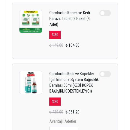
Oprobiotic Köpek ve Kedi
Parazit Tableti 2 Paket (4
Adet)
%
30
₺ 149.00
₺ 104.30
Oprobiotic Kedi ve Köpekler
İçin Immune System Bağışıklık
Damlası 50ml (KEDİ KÖPEK
BAĞIŞIKLIK DESTEKLEYİCİ)
%
20
₺ 439.00
₺ 351.20
Avantajlı Adetler