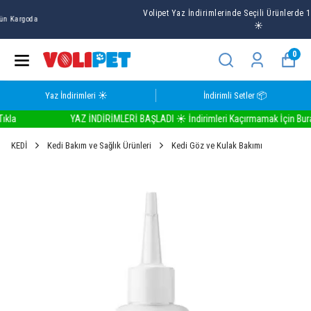
Volipet Yaz İndirimlerinde Seçili Ürünlerde 1 ALANA 1 BEDAVA
☀️
0
Yaz İndirimleri ☀️
İndirimli Setler 📦
a
YAZ İNDİRİMLERİ BAŞLADI ☀️ İndirimleri Kaçırmamak İçin Buraya 
KEDİ
Kedi Bakım ve Sağlık Ürünleri
Kedi Göz ve Kulak Bakımı