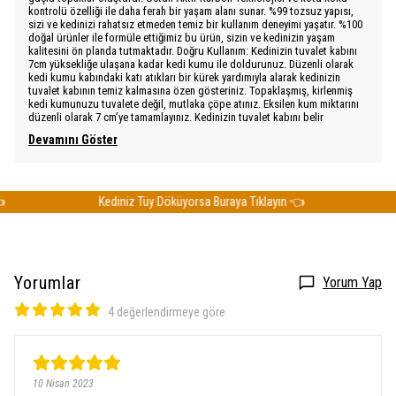
kontrolü özelliği ile daha ferah bir yaşam alanı sunar. %99 tozsuz yapısı,
sizi ve kedinizi rahatsız etmeden temiz bir kullanım deneyimi yaşatır. %100
doğal ürünler ile formüle ettiğimiz bu ürün, sizin ve kedinizin yaşam
kalitesini ön planda tutmaktadır. Doğru Kullanım: Kedinizin tuvalet kabını
7cm yüksekliğe ulaşana kadar kedi kumu ile doldurunuz. Düzenli olarak
kedi kumu kabındaki katı atıkları bir kürek yardımıyla alarak kedinizin
tuvalet kabının temiz kalmasına özen gösteriniz. Topaklaşmış, kirlenmiş
kedi kumunuzu tuvalete değil, mutlaka çöpe atınız. Eksilen kum miktarını
düzenli olarak 7 cm’ye tamamlayınız. Kedinizin tuvalet kabını belir
Devamını Göster
Kediniz Tüy Döküyorsa Buraya Tıklayın 👈
Ke
Yorumlar
Yorum Yap
4 değerlendirmeye göre
10 Nisan 2023