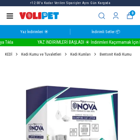
Volipet Yaz İndirimlerinde Seçili Ürünlerde 1 ALANA 1 BEDAVA
☀️
0
Yaz İndirimleri ☀️
İndirimli Setler 📦
kla
YAZ İNDİRİMLERİ BAŞLADI ☀️ İndirimleri Kaçırmamak İçin Buray
KEDİ
Kedi Kumu ve Tuvaletleri
Kedi Kumları
Bentonit Kedi Kumu