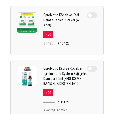
Oprobiotic Köpek ve Kedi
Parazit Tableti 2 Paket (4
Adet)
%
30
₺ 149.00
₺ 104.30
Oprobiotic Kedi ve Köpekler
İçin Immune System Bağışıklık
Damlası 50ml (KEDİ KÖPEK
BAĞIŞIKLIK DESTEKLEYİCİ)
%
20
₺ 439.00
₺ 351.20
Avantajlı Adetler