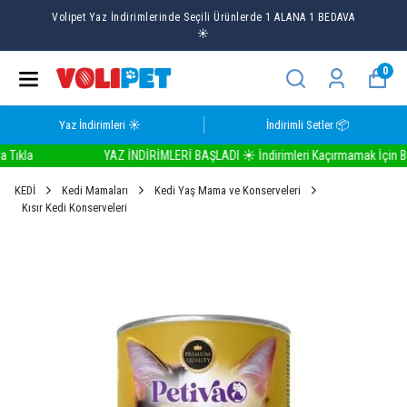
Volipet Yaz İndirimlerinde Seçili Ürünlerde 1 ALANA 1 BEDAVA
☀️
0
Yaz İndirimleri ☀️
İndirimli Setler 📦
kla
YAZ İNDİRİMLERİ BAŞLADI ☀️ İndirimleri Kaçırmamak İçin Buray
KEDİ
Kedi Mamaları
Kedi Yaş Mama ve Konserveleri
Kısır Kedi Konserveleri