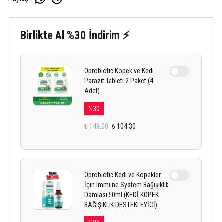
Birlikte Al %30 İndirim ⚡
Oprobiotic Köpek ve Kedi
Parazit Tableti 2 Paket (4
Adet)
%
30
₺ 149.00
₺ 104.30
Oprobiotic Kedi ve Köpekler
İçin Immune System Bağışıklık
Damlası 50ml (KEDİ KÖPEK
BAĞIŞIKLIK DESTEKLEYİCİ)