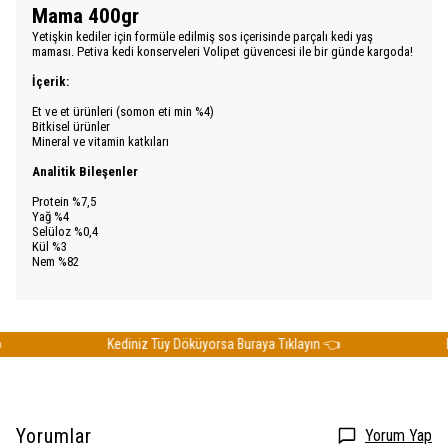
Mama 400gr
Yetişkin kediler için formüle edilmiş sos içerisinde parçalı kedi yaş
maması. Petiva kedi konserveleri Volipet güvencesi ile bir günde kargoda!
İçerik:
Et ve et ürünleri (somon eti min %4)
Bitkisel ürünler
Mineral ve vitamin katkıları
Analitik Bileşenler
Protein %7,5
Yağ %4
Selüloz %0,4
Kül %3
Nem %82
Kediniz Tüy Döküyorsa Buraya Tıklayın 👈
Ked
Yorumlar
Yorum Yap