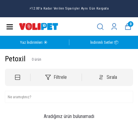
⚡12:00'a Kadar Verilen Siparişler Aynı Gün Kargoda
0
Yaz İndirimleri ☀️
İndirimli Setler 📦
Petoxil
0
ürün
Filtrele
Sırala
Aradığınız ürün bulunamadı