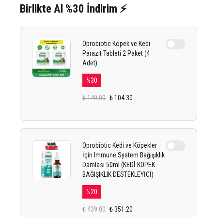
Birlikte Al %30 İndirim ⚡
Oprobiotic Köpek ve Kedi
Parazit Tableti 2 Paket (4
Adet)
%
30
₺ 149.00
₺ 104.30
Oprobiotic Kedi ve Köpekler
İçin Immune System Bağışıklık
Damlası 50ml (KEDİ KÖPEK
BAĞIŞIKLIK DESTEKLEYİCİ)
%
20
₺ 439.00
₺ 351.20