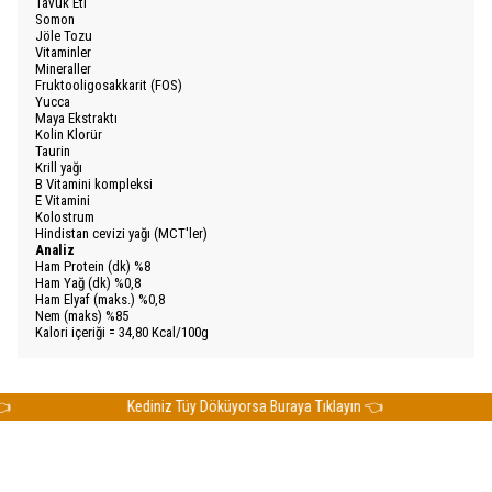
Tavuk Eti
Somon
Jöle Tozu
Vitaminler
Mineraller
Fruktooligosakkarit (FOS)
Yucca
Maya Ekstraktı
Kolin Klorür
Taurin
Krill yağı
B Vitamini kompleksi
E Vitamini
Kolostrum
Hindistan cevizi yağı (MCT'ler)
Analiz
Ham Protein (dk) %8
Ham Yağ (dk) %0,8
Ham Elyaf (maks.) %0,8
Nem (maks) %85
Kalori içeriği = 34,80 Kcal/100g
Kediniz Tüy Döküyorsa Buraya Tıklayın 👈
K