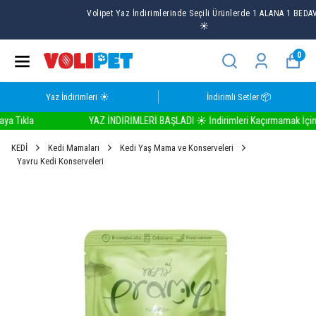
Volipet Yaz İndirimlerinde Seçili Ürünlerde 1 ALANA 1 BEDAVA
☀️
0
Yaz İndirimleri ☀️
İndirimli Setler 📦
Tıkla
YAZ İNDİRİMLERİ BAŞLADI ☀️ İndirimleri Kaçırmamak İçin Bura
KEDİ
Kedi Mamaları
Kedi Yaş Mama ve Konserveleri
Yavru Kedi Konserveleri