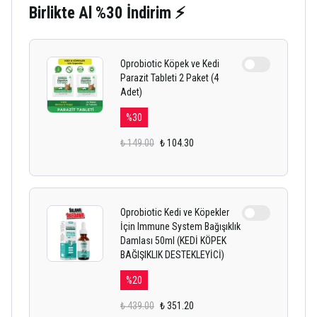
Birlikte Al %30 İndirim ⚡
Oprobiotic Köpek ve Kedi
Parazit Tableti 2 Paket (4
Adet)
%
30
₺ 149.00
₺ 104.30
Oprobiotic Kedi ve Köpekler
İçin Immune System Bağışıklık
Damlası 50ml (KEDİ KÖPEK
BAĞIŞIKLIK DESTEKLEYİCİ)
%
20
₺ 439.00
₺ 351.20