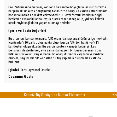
Pro Performance markası, kedilerin beslenme ihtiyaçlarını en üst düzeyde
karşılamak amacıyla geliştirilmiş tahılsız ton balığı ve karides etli premium
konserve mama ile dikkat çekmektedir. Bu özel formül, kedilerin doğal
beslenme alışkanlıklarına uygun olarak tasarlanmış olup, yüksek kaliteli
içerikleriyle sağlıklı bir yaşam sunmayı hedefler.
İçerik ve Besin Değerleri
Bu premium konserve mama, %55 oranında hayvansal ürünler içermektedir.
İçeriğinde %10 balık bulunmakta olup, bunun %5’i ton balığı ve %1’i
karidesten oluşmaktadır. Bu zengin protein kaynağı, kedinizin kas
gelişimini desteklerken, aynı zamanda lezzetli bir besin deneyimi sunar.
Bitkisel sıvı ve katı yağlar, kedinizin enerji ihtiyacını karşılamaya yardımcı
olurken, sağlıklı bir cilt ve parlak bir tüy yapısının oluşmasına katkıda
bulunur.
İçindekiler:
Hayvansal Ürünle
Devamını Göster
Kediniz Tüy Döküyorsa Buraya Tıklayın 👈
Kedin