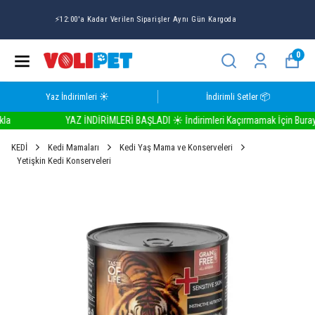
Volipet Yaz İndirimlerinde Seçili Ürünlerde 1 ALANA 1 BEDAVA
☀️
0
Yaz İndirimleri ☀️
İndirimli Setler 📦
YAZ İNDİRİMLERİ BAŞLADI ☀️ İndirimleri Kaçırmamak İçin Buraya Tı
KEDİ
Kedi Mamaları
Kedi Yaş Mama ve Konserveleri
Yetişkin Kedi Konserveleri