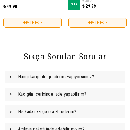
₺ 35.00
%
14
₺ 29.99
₺ 49.90
SEPETE EKLE
SEPETE EKLE
Sıkça Sorulan Sorular
Hangi kargo ile gönderim yapıyorsunuz?
Kaç gün içerisinde iade yapabilirim?
Ne kadar kargo ücreti öderim?
Açılmış paketi iade edebilir miyim?