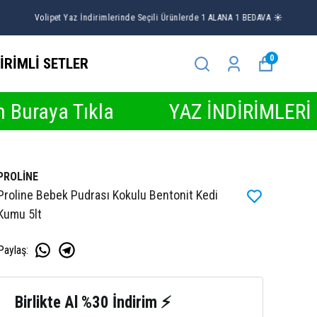
0
İRİMLİ SETLER
Tıkla
YAZ İNDİRİMLERİ BAŞLADI ☀
PROLİNE
Proline Bebek Pudrası Kokulu Bentonit Kedi
Kumu 5lt
Paylaş
:
Birlikte Al %30 İndirim ⚡