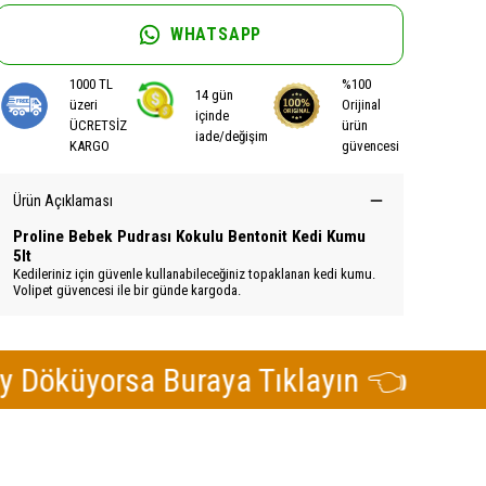
WHATSAPP
1000 TL
%100
14 gün
üzeri
Orijinal
içinde
ÜCRETSİZ
ürün
iade/değişim
KARGO
güvencesi
Ürün Açıklaması
Proline Bebek Pudrası Kokulu Bentonit Kedi Kumu
5lt
Kedileriniz için güvenle kullanabileceğiniz topaklanan kedi kumu.
Volipet güvencesi ile bir günde kargoda.
üyorsa Buraya Tıklayın 👈
Ked