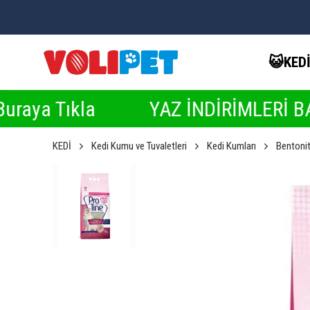
😺KED
kla
YAZ İNDİRİMLERİ BAŞLADI ☀️ 
KEDİ
Kedi Kumu ve Tuvaletleri
Kedi Kumları
Bentoni