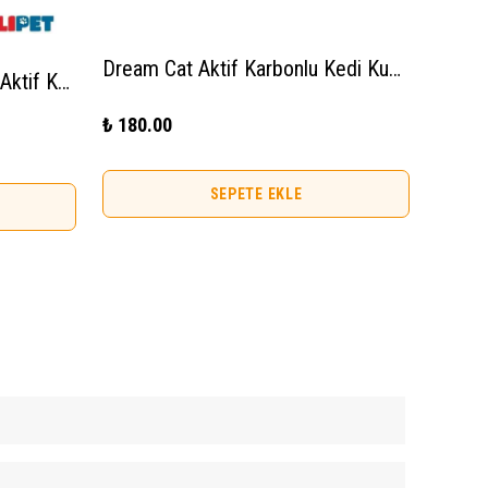
Dream Cat Aktif Karbonlu Kedi Kumu Koku Giderici
Mycat Bentonit Kedi Kumu Aktif Karbonlu (İnce Tane) 10 LT
₺ 180.00
SEPETE EKLE