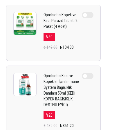
Oprobiotic Köpek ve
Kedi Parazit Tableti 2
Paket (4 Adet)
%
30
₺ 149.00
₺ 104.30
Oprobiotic Kedi ve
Köpekler İçin Immune
System Bağışıklık
Damlası 50ml (KEDİ
KÖPEK BAĞIŞIKLIK
DESTEKLEYİCİ)
%
20
₺ 439.00
₺ 351.20