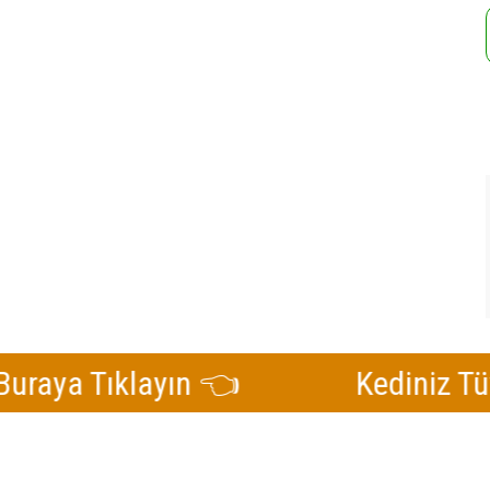
 Tıklayın 👈
Kediniz Tüy Dök