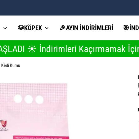
Volipet Yaz İndirimlerinde Seçili Ürünlerde 1 ALANA 1 BEDAVA ☀️
İ
🐶KÖPEK
🎉AYIN İNDİRİMLERİ
🎯İND
İndirimleri Kaçırmamak İçin Buraya 
t Kedi Kumu