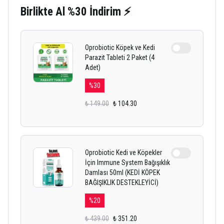
Birlikte Al %30 İndirim ⚡
Oprobiotic Köpek ve Kedi
Parazit Tableti 2 Paket (4
Adet)
%
30
₺ 149.00
₺ 104.30
Oprobiotic Kedi ve Köpekler
İçin Immune System Bağışıklık
Damlası 50ml (KEDİ KÖPEK
BAĞIŞIKLIK DESTEKLEYİCİ)
%
20
₺ 439.00
₺ 351.20