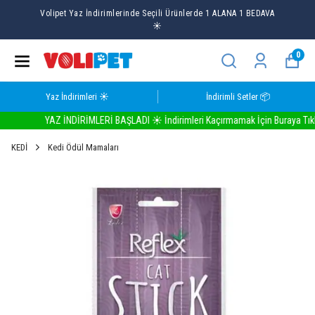
Volipet Yaz İndirimlerinde Seçili Ürünlerde 1 ALANA 1 BEDAVA
☀️
0
Yaz İndirimleri ☀️
İndirimli Setler 📦
YAZ İNDİRİMLERİ BAŞLADI ☀️ İndirimleri Kaçırmamak İçin Buraya Tıkla
KEDİ
Kedi Ödül Mamaları