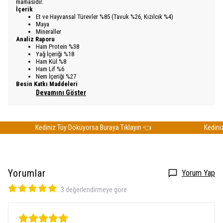
mamasıdır.
İçerik
Et ve Hayvansal Türevler %85 (Tavuk %26, Kızılcık %4)
​Maya
Mineraller
Analiz Raporu
Ham Protein %38
Yağ İçeriği %18
Ham Kül %8
Ham Lif %6
Nem İçeriği %27
​Besin Katkı Maddeleri
Devamını Göster
Kediniz Tüy Döküyorsa Buraya Tıklayın 👈
Kediniz T
Yorumlar
Yorum Yap
3 değerlendirmeye göre