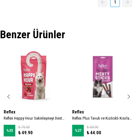
1
Benzer Ürünler
Reflex
Reflex
Reflex Happy Hour Sakinleşmeyi Destekleyici Kedi Ödül Maması 60gr
Reflex Plus Tavuk ve Kızılcıklı Kısırlaştırılmış Kedi Ödül Çubuğu 15gr (3'lü)
₺ 75.00
₺ 60.00
%
33
%
27
₺ 49.90
₺ 44.00