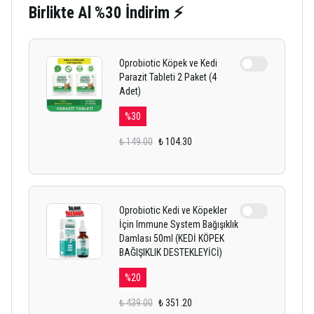
Birlikte Al %30 İndirim ⚡
Oprobiotic Köpek ve Kedi
Parazit Tableti 2 Paket (4
Adet)
%
30
₺ 149.00
₺ 104.30
Oprobiotic Kedi ve Köpekler
İçin Immune System Bağışıklık
Damlası 50ml (KEDİ KÖPEK
BAĞIŞIKLIK DESTEKLEYİCİ)
%
20
₺ 439.00
₺ 351.20