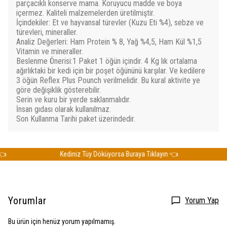
parçacıklı konserve mama. Koruyucu madde ve boya
içermez. Kaliteli malzemelerden üretilmiştir.
İçindekiler: Et ve hayvansal türevler (Kuzu Eti %4), sebze ve
türevleri, mineraller.
Analiz Değerleri: Ham Protein % 8, Yağ %4,5, Ham Kül %1,5
Vitamin ve mineraller.
Beslenme Önerisi:1 Paket 1 öğün içindir. 4 Kg lık ortalama
ağırlıktaki bir kedi için bir poşet öğününü karşılar. Ve kedilere
3 öğün Reflex Plus Pounch verilmelidir. Bu kural aktivite ye
göre değişiklik gösterebilir.
Serin ve kuru bir yerde saklanmalıdır.
İnsan gıdası olarak kullanılmaz.
Son Kullanma Tarihi paket üzerindedir.
Kediniz Tüy Döküyorsa Buraya Tıklayın 👈
K
Yorumlar
Yorum Yap
Bu ürün için henüz yorum yapılmamış.