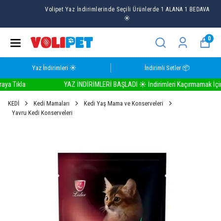
Volipet Yaz İndirimlerinde Seçili Ürünlerde 1 ALANA 1 BEDAVA
☀️
0
Yaz İndirimleri ☀️
İndirimli Setler 📦
Tıkla
YAZ İNDİRİMLERİ BAŞLADI ☀️ İndirimleri Kaçırmamak İçin Bur
KEDİ
Kedi Mamaları
Kedi Yaş Mama ve Konserveleri
Yavru Kedi Konserveleri