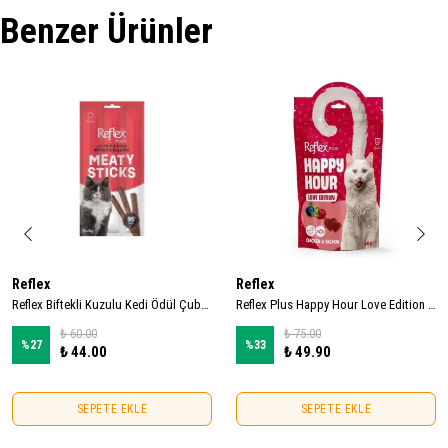
Benzer Ürünler
Reflex
Reflex
Reflex Biftekli Kuzulu Kedi Ödül Çubuğu 5gr (3 Adet)
Reflex Plus Happy Hour Love Edition Kedi Ödül Maması 60gr
₺ 60.00
₺ 75.00
%
27
%
33
₺ 44.00
₺ 49.90
SEPETE EKLE
SEPETE EKLE