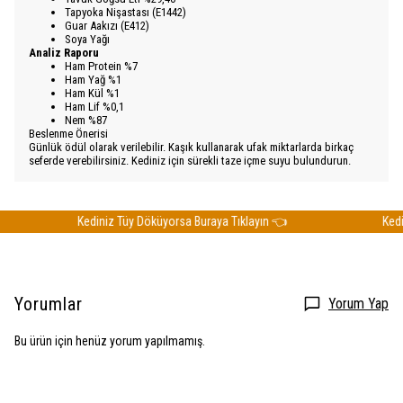
Tapyoka Nişastası (E1442)
Guar Aakızı (E412)
Soya Yağı
Analiz Raporu
Ham Protein %7
Ham Yağ %1
Ham Kül %1
Ham Lif %0,1
Nem %87
Beslenme Önerisi
Günlük ödül olarak verilebilir. Kaşık kullanarak ufak miktarlarda birkaç
seferde verebilirsiniz. Kediniz için sürekli taze içme suyu bulundurun.
Kediniz Tüy Döküyorsa Buraya Tıklayın 👈
Kedini
Yorumlar
Yorum Yap
Bu ürün için henüz yorum yapılmamış.