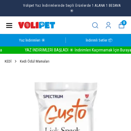
Volipet Yaz İndirimlerinde Seçili Ürünlerde 1 ALANA 1 BEDAVA
☀️
0
Yaz İndirimleri ☀️
İndirimli Setler 📦
YAZ İNDİRİMLERİ BAŞLADI ☀️ İndirimleri Kaçırmamak İçin Buraya Tık
KEDİ
Kedi Ödül Mamaları