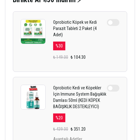
Oprobiotic Köpek ve Kedi
Parazit Tableti 2 Paket (4
Adet)
%
30
₺ 149.00
₺ 104.30
Oprobiotic Kedi ve Köpekler
İçin Immune System Bağışıklık
Damlası 50ml (KEDİ KÖPEK
BAĞIŞIKLIK DESTEKLEYİCİ)
%
20
₺ 439.00
₺ 351.20
Avantajlı Adetler