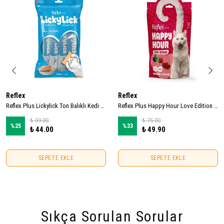
Reflex
Reflex
Reflex Plus Lickylick Ton Balıklı Kedi Sıvı Ödül Maması 15gr (4 Adet)
Reflex Plus Happy Hour Love Edition Kedi Ödül Maması 60gr
₺ 59.00
₺ 75.00
%
25
%
33
₺ 44.00
₺ 49.90
SEPETE EKLE
SEPETE EKLE
Sıkça Sorulan Sorular