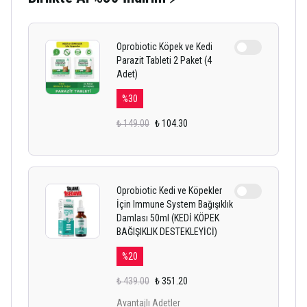
Oprobiotic Köpek ve Kedi
Parazit Tableti 2 Paket (4
Adet)
%
30
₺ 149.00
₺ 104.30
Oprobiotic Kedi ve Köpekler
İçin Immune System Bağışıklık
Damlası 50ml (KEDİ KÖPEK
BAĞIŞIKLIK DESTEKLEYİCİ)
%
20
₺ 439.00
₺ 351.20
Avantajlı Adetler