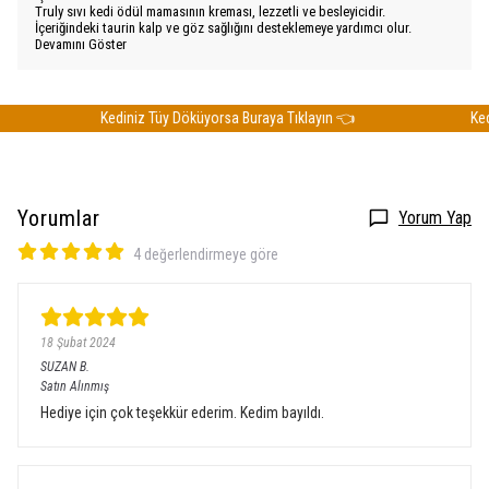
Truly sıvı kedi ödül mamasının kreması, lezzetli ve besleyicidir.
İçeriğindeki taurin kalp ve göz sağlığını desteklemeye yardımcı olur.
Devamını Göster
Kediniz Tüy Döküyorsa Buraya Tıklayın 👈
Kedini
Yorumlar
Yorum Yap
4 değerlendirmeye göre
18 Şubat 2024
SUZAN
B.
Satın Alınmış
Hediye için çok teşekkür ederim. Kedim bayıldı.