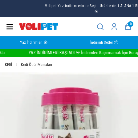
Volipet Yaz İndirimlerinde Seçili Ürünlerde 1 ALANA 1 BEDAVA
☀️
0
Yaz İndirimleri ☀️
İndirimli Setler 📦
YAZ İNDİRİMLERİ BAŞLADI ☀️ İndirimleri Kaçırmamak İçin Buraya Tı
KEDİ
Kedi Ödül Mamaları