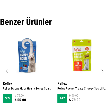
Benzer Ürünler
Reflex
Reflex
Reflex Happy Hour Healty Bones Somonlu ve Yaban Mersinli Kedi Ödül Maması 60gr
Reflex Pocket Treats Choosy Seçici Kediler İçin Kedi Ödül Maması 60gr
₺ 75.00
₺ 90.00
%
27
%
12
₺ 55.00
₺ 79.00