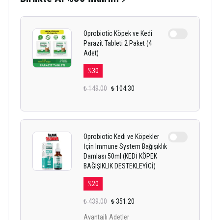
Oprobiotic Köpek ve Kedi
Parazit Tableti 2 Paket (4
Adet)
%
30
₺ 149.00
₺ 104.30
Oprobiotic Kedi ve Köpekler
İçin Immune System Bağışıklık
Damlası 50ml (KEDİ KÖPEK
BAĞIŞIKLIK DESTEKLEYİCİ)
%
20
₺ 439.00
₺ 351.20
Avantajlı Adetler