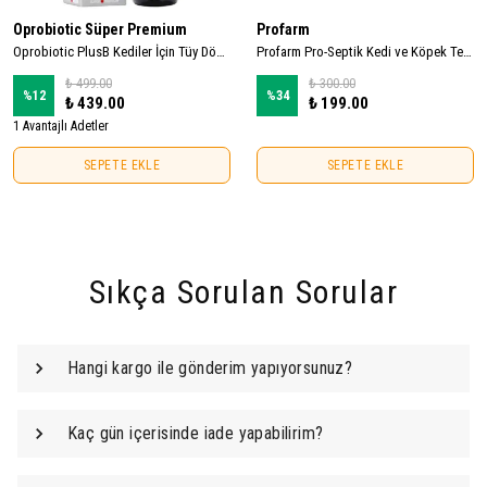
Oprobiotic Süper Premium
Profarm
Oprobiotic PlusB Kediler İçin Tüy Dökülmesini Azaltıcı Damla 50ml (TÜY DÖKÜMÜ ÖNLEYİCİ)
Profarm Pro-Septik Kedi ve Köpek Temizlik ve Bakım Spreyi 250ml
₺ 499.00
₺ 300.00
%
12
%
34
₺ 439.00
₺ 199.00
1 Avantajlı Adetler
SEPETE EKLE
SEPETE EKLE
Sıkça Sorulan Sorular
Hangi kargo ile gönderim yapıyorsunuz?
Kaç gün içerisinde iade yapabilirim?