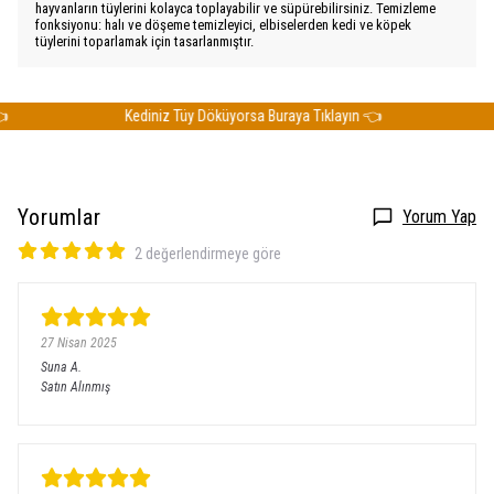
hayvanların tüylerini kolayca toplayabilir ve süpürebilirsiniz. Temizleme
fonksiyonu: halı ve döşeme temizleyici, elbiselerden kedi ve köpek
tüylerini toparlamak için tasarlanmıştır.
Kediniz Tüy Döküyorsa Buraya Tıklayın 👈
Ke
Yorumlar
Yorum Yap
2 değerlendirmeye göre
27 Nisan 2025
Suna
A.
Satın Alınmış