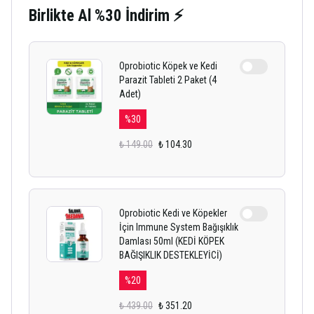
Birlikte Al %30 İndirim ⚡
Oprobiotic Köpek ve Kedi
Parazit Tableti 2 Paket (4
Adet)
%
30
₺ 149.00
₺ 104.30
Oprobiotic Kedi ve Köpekler
İçin Immune System Bağışıklık
Damlası 50ml (KEDİ KÖPEK
BAĞIŞIKLIK DESTEKLEYİCİ)
%
20
₺ 439.00
₺ 351.20