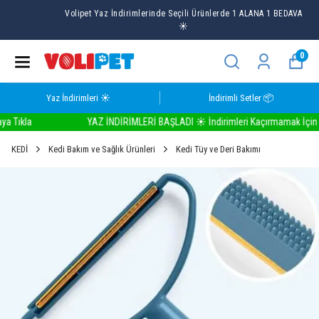
Volipet Yaz İndirimlerinde Seçili Ürünlerde 1 ALANA 1 BEDAVA
☀️
0
Yaz İndirimleri ☀️
İndirimli Setler 📦
ıkla
YAZ İNDİRİMLERİ BAŞLADI ☀️ İndirimleri Kaçırmamak İçin Buray
KEDİ
Kedi Bakım ve Sağlık Ürünleri
Kedi Tüy ve Deri Bakımı