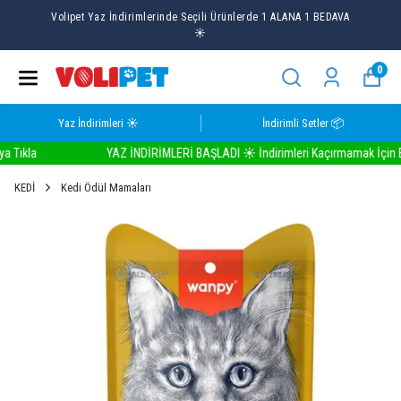
Volipet Yaz İndirimlerinde Seçili Ürünlerde 1 ALANA 1 BEDAVA
☀️
0
Yaz İndirimleri ☀️
İndirimli Setler 📦
kla
YAZ İNDİRİMLERİ BAŞLADI ☀️ İndirimleri Kaçırmamak İçin Buray
KEDİ
Kedi Ödül Mamaları