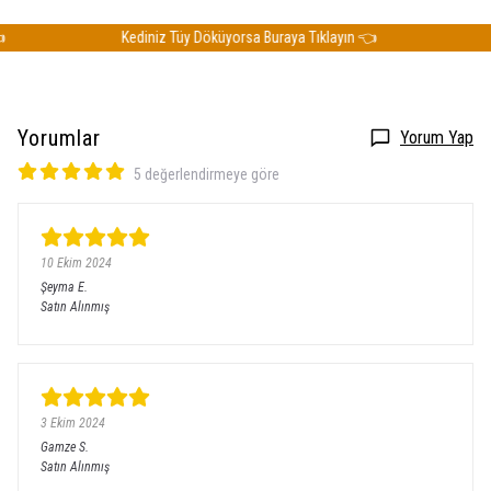
Kediniz Tüy Döküyorsa Buraya Tıklayın 👈
Ked
Yorumlar
Yorum Yap
5 değerlendirmeye göre
10 Ekim 2024
Şeyma
E.
Satın Alınmış
3 Ekim 2024
Gamze
S.
Satın Alınmış