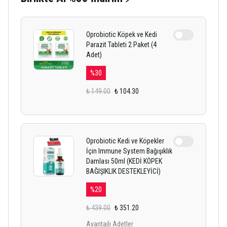
Oprobiotic Köpek ve Kedi
Parazit Tableti 2 Paket (4
Adet)
%
30
₺ 149.00
₺ 104.30
Oprobiotic Kedi ve Köpekler
İçin Immune System Bağışıklık
Damlası 50ml (KEDİ KÖPEK
BAĞIŞIKLIK DESTEKLEYİCİ)
%
20
₺ 439.00
₺ 351.20
Avantajlı Adetler