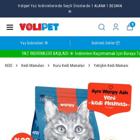
Volipet Yaz İndirimlerinde Seçili Ürünlerde 1 ALANA 1 BEDAVA
☀️
0
Yaz İndirimleri ☀️
İndirimli Setler 📦
YAZ İNDİRİMLERİ BAŞLADI ☀️ İndirimleri Kaçırmamak İçin Buraya Tıkla
KEDİ
Kedi Mamaları
Kuru Kedi Mamaları
Yetişkin Kedi Maması