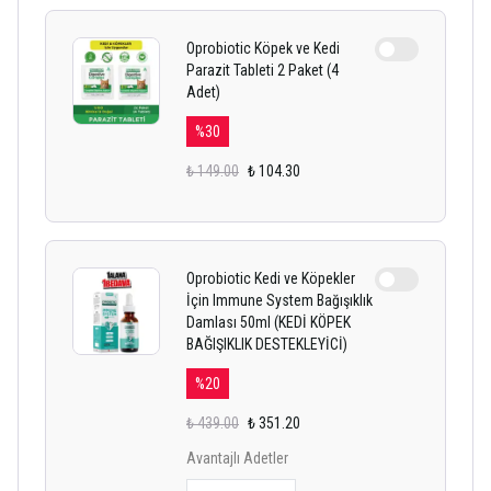
Oprobiotic Köpek ve Kedi
Parazit Tableti 2 Paket (4
Adet)
%
30
₺ 149.00
₺ 104.30
Oprobiotic Kedi ve Köpekler
İçin Immune System Bağışıklık
Damlası 50ml (KEDİ KÖPEK
BAĞIŞIKLIK DESTEKLEYİCİ)
%
20
₺ 439.00
₺ 351.20
Avantajlı Adetler