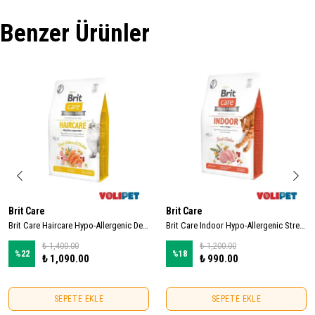
Benzer Ürünler
Brit Care
Brit Care
Brit Care Haircare Hypo-Allergenic Deri ve Tüy Sağlığı için Tahılsız Yetişkin Kedi Maması 2kg
Brit Care Indoor Hypo-Allergenic Stres Azaltıcı Ev Kedileri için Tahılsız Yetişkin Kedi Maması 2kg
₺ 1,400.00
₺ 1,200.00
%
22
%
18
₺ 1,090.00
₺ 990.00
SEPETE EKLE
SEPETE EKLE