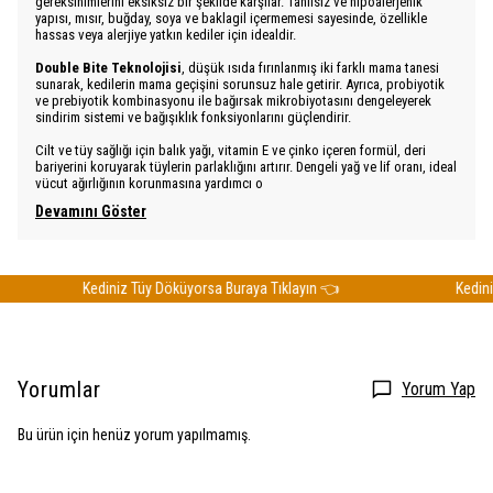
gereksinimlerini eksiksiz bir şekilde karşılar. Tahılsız ve hipoalerjenik
yapısı, mısır, buğday, soya ve baklagil içermemesi sayesinde, özellikle
hassas veya alerjiye yatkın kediler için idealdir.
Double Bite Teknolojisi
, düşük ısıda fırınlanmış iki farklı mama tanesi
sunarak, kedilerin mama geçişini sorunsuz hale getirir. Ayrıca, probiyotik
ve prebiyotik kombinasyonu ile bağırsak mikrobiyotasını dengeleyerek
sindirim sistemi ve bağışıklık fonksiyonlarını güçlendirir.
Cilt ve tüy sağlığı için balık yağı, vitamin E ve çinko içeren formül, deri
bariyerini koruyarak tüylerin parlaklığını artırır. Dengeli yağ ve lif oranı, ideal
vücut ağırlığının korunmasına yardımcı o
Devamını Göster
Kediniz Tüy Döküyorsa Buraya Tıklayın 👈
Kediniz T
Yorumlar
Yorum Yap
Bu ürün için henüz yorum yapılmamış.