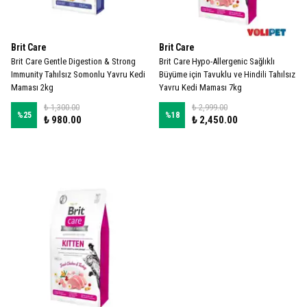
Brit Care
Brit Care
Brit Care Gentle Digestion & Strong
Brit Care Hypo-Allergenic Sağlıklı
Immunity Tahılsız Somonlu Yavru Kedi
Büyüme için Tavuklu ve Hindili Tahılsız
Maması 2kg
Yavru Kedi Maması 7kg
₺ 1,300.00
₺ 2,999.00
%
25
%
18
₺ 980.00
₺ 2,450.00