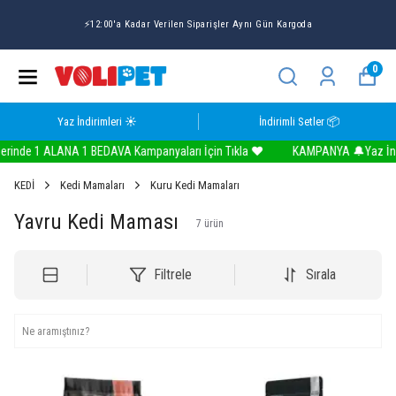
⚡12:00'a Kadar Verilen Siparişler Aynı Gün Kargoda
0
Yaz İndirimleri ☀️
İndirimli Setler 📦
nde 1 ALANA 1 BEDAVA Kampanyaları İçin Tıkla ❤️
KAMPANYA 🔔Yaz İndiri
KEDİ
Kedi Mamaları
Kuru Kedi Mamaları
Yavru Kedi Maması
7
ürün
Filtrele
Sırala