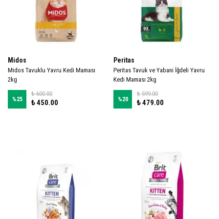
Midos
Peritas
Midos Tavuklu Yavru Kedi Maması
Peritas Tavuk ve Yabani İğdeli Yavru
2kg
Kedi Maması 2kg
₺ 600.00
₺ 599.00
%
25
%
20
₺ 450.00
₺ 479.00