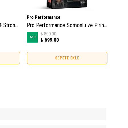
Pro Performance
Midos
Brit Care Gentle Digestion & Strong Immunity Tahılsız Somonlu Yavru Kedi Maması 2kg
Pro Performance Somonlu ve Pirinçli Anne Yavru Kedi Maması 2kg
₺ 800.00
%
13
%
25
₺ 699.00
SEPETE EKLE