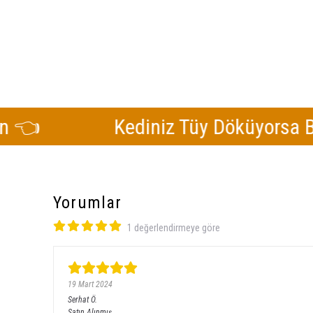
Kediniz Tüy Döküyorsa Buraya 
Yorumlar
1 değerlendirmeye göre
19 Mart 2024
Serhat
Ö.
Satın Alınmış