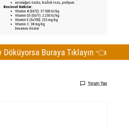
avizeağacı özütü, kızılcık tozu, pisilyum.
Besinsel Katkılar:
Vitamin A (E672): 37.500 IU/kg
Vitamin D3 (E671): 2.250 IU/kg
Vitamin E (3a700): 225 mg/kg
Vitamin C: 38 mg/kg
Devamını Göster
yorsa Buraya Tıklayın 👈
Kedi
Yorum Yap