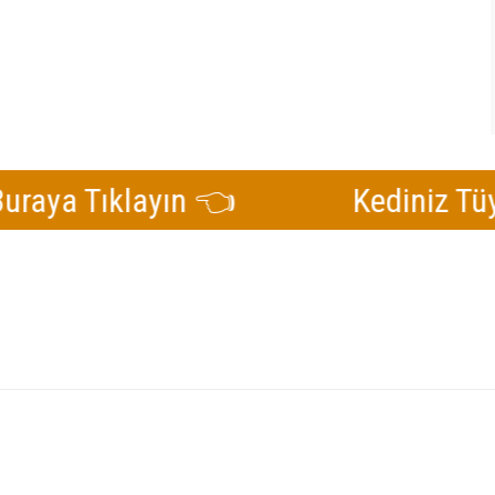
Tıklayın 👈
Kediniz Tüy Dökü