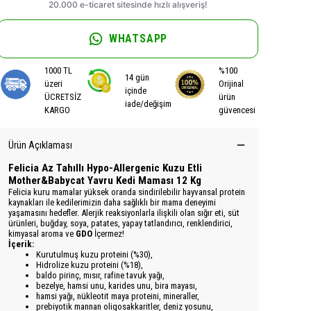
WHATSAPP
1000 TL
%100
14 gün
üzeri
Orijinal
içinde
ÜCRETSİZ
ürün
iade/değişim
KARGO
güvencesi
Ürün Açıklaması
Felicia Az Tahıllı Hypo-Allergenic Kuzu Etli
Mother&Babycat Yavru Kedi Maması 12 Kg
Felicia kuru mamalar yüksek oranda sindirilebilir hayvansal protein
kaynakları ile kedilerimizin daha sağlıklı bir mama deneyimi
yaşamasını hedefler. Alerjik reaksiyonlarla ilişkili olan sığır eti, süt
ürünleri, buğday, soya, patates, yapay tatlandırıcı, renklendirici,
kimyasal aroma ve
GDO
İçermez!
İçerik:
Kurutulmuş kuzu proteini (%30),
Hidrolize kuzu proteini (%18),
baldo pirinç, mısır, rafine tavuk yağı,
bezelye, hamsi unu, karides unu, bira mayası,
hamsi yağı, nükleotit maya proteini, mineraller,
prebiyotik mannan oligosakkaritler, deniz yosunu,