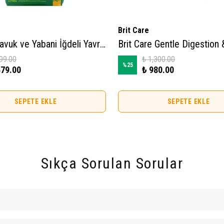
Brit Care
Peritas Tavuk ve Yabani İğdeli Yavru Kedi Maması 2kg
99.00
₺ 1,300.00
%
25
479.00
₺ 980.00
SEPETE EKLE
SEPETE EKLE
Sıkça Sorulan Sorular