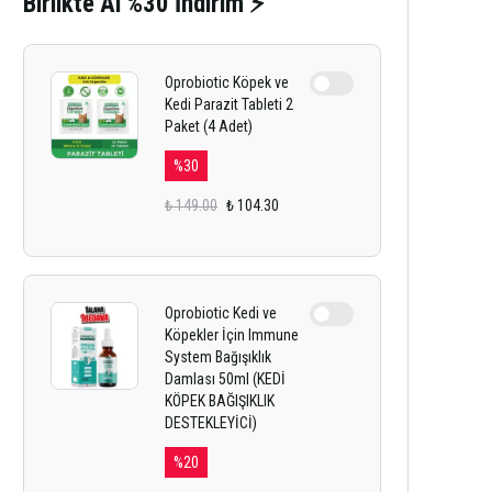
Birlikte Al %30 İndirim ⚡
Oprobiotic Köpek ve
Kedi Parazit Tableti 2
Paket (4 Adet)
%
30
₺ 149.00
₺ 104.30
Oprobiotic Kedi ve
Köpekler İçin Immune
System Bağışıklık
Damlası 50ml (KEDİ
KÖPEK BAĞIŞIKLIK
DESTEKLEYİCİ)
%
20