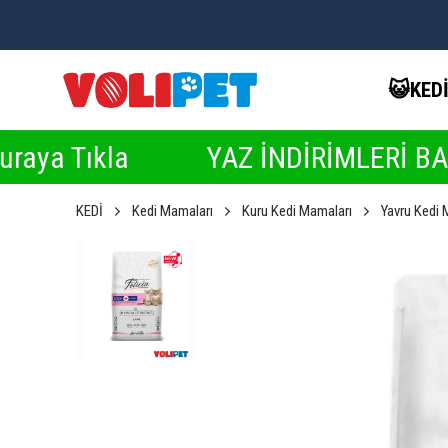
😺KED
a
YAZ İNDİRİMLERİ BAŞLADI ☀️ İn
KEDİ
Kedi Mamaları
Kuru Kedi Mamaları
Yavru Kedi