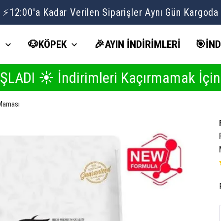
Volipet Yaz İndirimlerinde Seçili Ürünlerde 1 ALANA 1 BEDAVA ☀️
İ
🐶KÖPEK
🎉AYIN İNDİRİMLERİ
🎯İND
dirimleri Kaçırmamak İçin Buraya Tı
 Maması