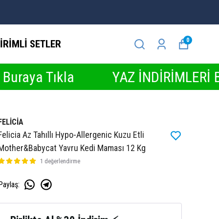
0
İRİMLİ SETLER
kla
YAZ İNDİRİMLERİ BAŞLADI ☀️ 
FELİCİA
Felicia Az Tahıllı Hypo-Allergenic Kuzu Etli
Mother&Babycat Yavru Kedi Maması 12 Kg
1 değerlendirme
Paylaş
: