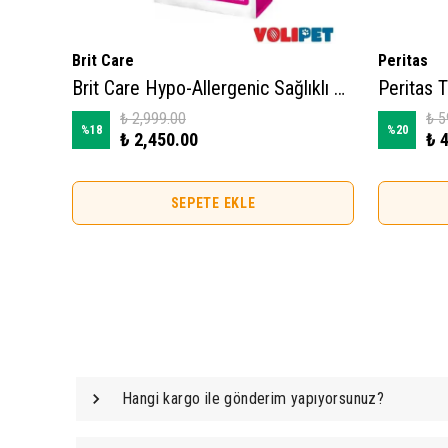
Brit Care
Peritas
Brit Care Hypo-Allergenic Sağlıklı Büyüme için Tavuklu ve Hindili Tahılsız Yavru Kedi Maması 2kg
Brit Care Hypo-Allergenic Sağlıklı Büyüme için Tavuklu ve Hindili Tahılsız Yavru Kedi Maması 7kg
₺ 2,999.00
₺ 5
%
18
%
20
₺ 2,450.00
₺ 
SEPETE EKLE
Hangi kargo ile gönderim yapıyorsunuz?