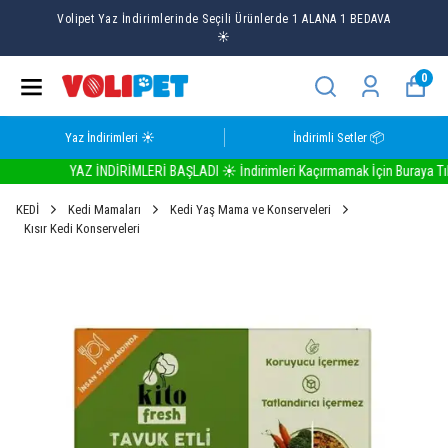
Volipet Yaz İndirimlerinde Seçili Ürünlerde 1 ALANA 1 BEDAVA
☀️
0
Yaz İndirimleri ☀️
İndirimli Setler 📦
YAZ İNDİRİMLERİ BAŞLADI ☀️ İndirimleri Kaçırmamak İçin Buraya Tıkla
KEDİ
Kedi Mamaları
Kedi Yaş Mama ve Konserveleri
Kısır Kedi Konserveleri