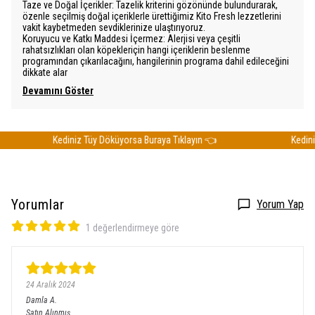
Taze ve Doğal İçerikler: Tazelik kriterini gözönünde bulundurarak,
özenle seçilmiş doğal içeriklerle ürettiğimiz Kito Fresh lezzetlerini
vakit kaybetmeden sevdiklerinize ulaştırıyoruz.
Koruyucu ve Katkı Maddesi İçermez: Alerjisi veya çeşitli
rahatsızlıkları olan köpekleriçin hangi içeriklerin beslenme
programından çıkarılacağını, hangilerinin programa dahil edileceğini
dikkate alar
Devamını Göster
Kediniz Tüy Döküyorsa Buraya Tıklayın 👈
Kediniz 
Yorumlar
Yorum Yap
1 değerlendirmeye göre
24 Aralık 2024
Damla
A.
Satın Alınmış