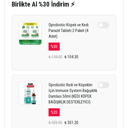
Birlikte Al %30 İndirim ⚡
Oprobiotic Köpek ve Kedi
Parazit Tableti 2 Paket (4
Adet)
%
30
₺ 149.00
₺ 104.30
Oprobiotic Kedi ve Köpekler
İçin Immune System Bağışıklık
Damlası 50ml (KEDİ KÖPEK
BAĞIŞIKLIK DESTEKLEYİCİ)
%
20
₺ 439.00
₺ 351.20