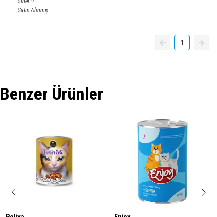
Sibel
H.
Satın Alınmış
1
Benzer Ürünler
Petiva
Enjoy