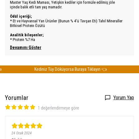
Master Yaş Kedi Maması,
Yetişkin kediler için formüle edilmiş jöle
içinde balık etli tam yaş mamadır.
Ödül içeriği;
* Et ve Hayvansal Yan Ürünler (Bunun % 4'ü Tavşan Eti) Tahıl Mineraller
Bitkisel Protein Özütü
Analitik bileşenler;
* Protein %7 Ha
Devamını Göster
Kediniz Tüy Döküyorsa Buraya Tıklayın 👈
Ke
Yorumlar
Yorum Yap
1 değerlendirmeye göre
24 Ocak 2024