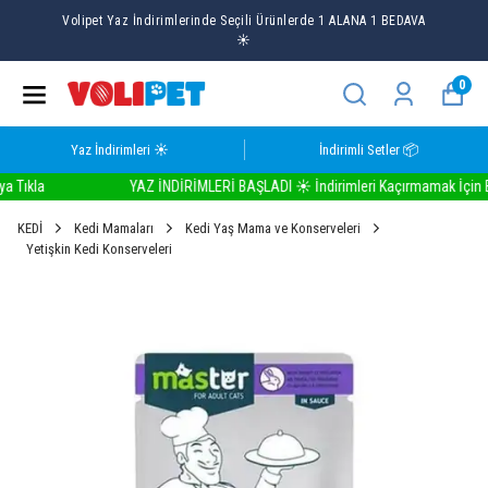
Volipet Yaz İndirimlerinde Seçili Ürünlerde 1 ALANA 1 BEDAVA
☀️
0
Yaz İndirimleri ☀️
İndirimli Setler 📦
ıkla
YAZ İNDİRİMLERİ BAŞLADI ☀️ İndirimleri Kaçırmamak İçin Buray
KEDİ
Kedi Mamaları
Kedi Yaş Mama ve Konserveleri
Yetişkin Kedi Konserveleri