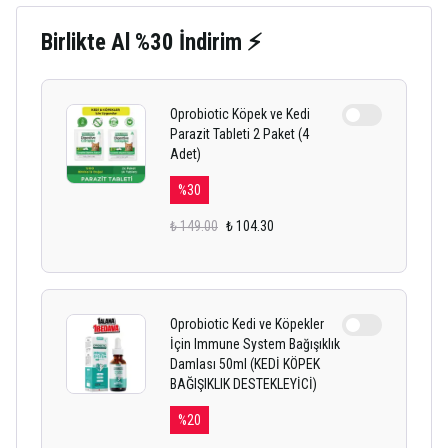
Birlikte Al %30 İndirim ⚡
Oprobiotic Köpek ve Kedi
Parazit Tableti 2 Paket (4
Adet)
%
30
₺ 149.00
₺ 104.30
Oprobiotic Kedi ve Köpekler
İçin Immune System Bağışıklık
Damlası 50ml (KEDİ KÖPEK
BAĞIŞIKLIK DESTEKLEYİCİ)
%
20