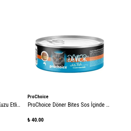
ProChoice
Acana
Mojo Black NO :7 Tahılsız Kuzu Etli Yetişkin Kedi Konservesi 400gr
ProChoice Döner Bites Sos İçinde Beyaz Balıklı Yetişkin Kedi Konservesi 70gr
₺ 40.00
₺ 89.0