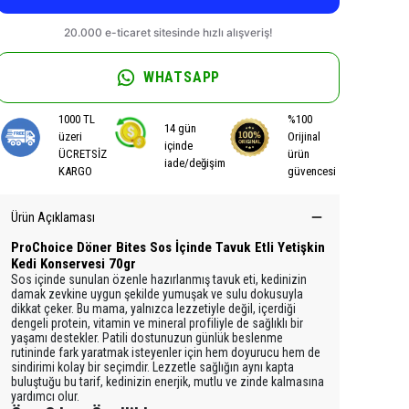
WHATSAPP
1000 TL
%100
14 gün
üzeri
Orijinal
içinde
ÜCRETSİZ
ürün
iade/değişim
KARGO
güvencesi
Ürün Açıklaması
ProChoice Döner Bites Sos İçinde Tavuk Etli Yetişkin
Kedi Konservesi 70gr
Sos içinde sunulan özenle hazırlanmış tavuk eti, kedinizin
damak zevkine uygun şekilde yumuşak ve sulu dokusuyla
dikkat çeker. Bu mama, yalnızca lezzetiyle değil, içerdiği
dengeli protein, vitamin ve mineral profiliyle de sağlıklı bir
yaşamı destekler. Patili dostunuzun günlük beslenme
rutininde fark yaratmak isteyenler için hem doyurucu hem de
sindirimi kolay bir seçimdir. Lezzetle sağlığın aynı kapta
buluştuğu bu tarif, kedinizin enerjik, mutlu ve zinde kalmasına
yardımcı olur.