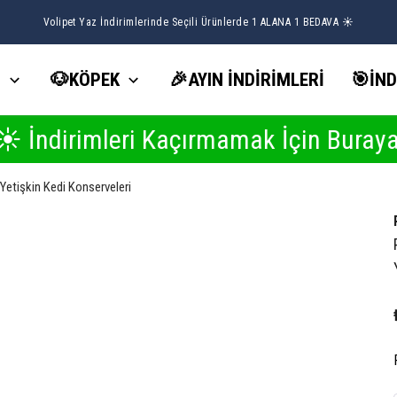
Volipet Yaz İndirimlerinde Seçili Ürünlerde 1 ALANA 1 BEDAVA ☀️
İ
🐶KÖPEK
🎉AYIN İNDİRİMLERİ
🎯İND
leri Kaçırmamak İçin Buraya Tıkla
Yetişkin Kedi Konserveleri