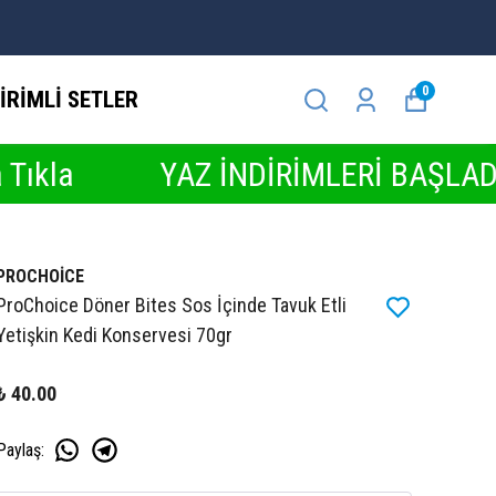
0
İRİMLİ SETLER
YAZ İNDİRİMLERİ BAŞLADI ☀️ İndir
PROCHOİCE
ProChoice Döner Bites Sos İçinde Tavuk Etli
Yetişkin Kedi Konservesi 70gr
₺ 40.00
Paylaş
: