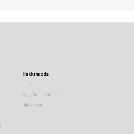
Hakkımızda
er
İletişim
Sıkça Sorulan Sorular
Hakkımızda
k