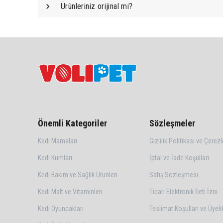
Ürünleriniz orijinal mi?
Önemli Kategoriler
Sözleşmeler
Kedi Mamaları
Gizlilik Politikası ve Çerezl
Kedi Kumları
İptal ve İade Koşulları
Kedi Bakım ve Sağlık Ürünleri
Satış Sözleşmesi
Kedi Malt ve Vitaminleri
Ticari Elektronik İleti İzni
Kedi Oyuncakları
Teslimat Koşulları ve Üyeli