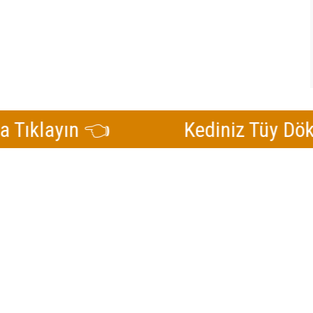
ayın 👈
Kediniz Tüy Döküyors