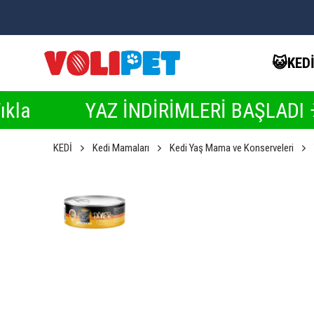
😺KED
YAZ İNDİRİMLERİ BAŞLADI ☀️ İndirim
KEDİ
Kedi Mamaları
Kedi Yaş Mama ve Konserveleri