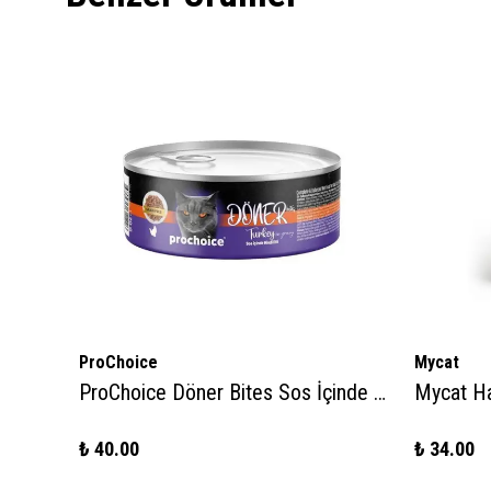
ProChoice
Mycat
0gr
ProChoice Döner Bites Sos İçinde Hindi Etli Yetişkin Kedi Konservesi 70gr
₺ 40.00
₺ 34.00