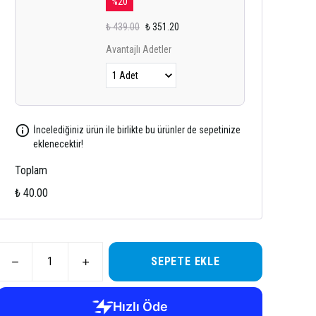
%
20
₺ 439.00
₺ 351.20
Avantajlı Adetler
İncelediğiniz ürün ile birlikte bu ürünler de sepetinize
eklenecektir!
Toplam
₺ 40.00
SEPETE EKLE