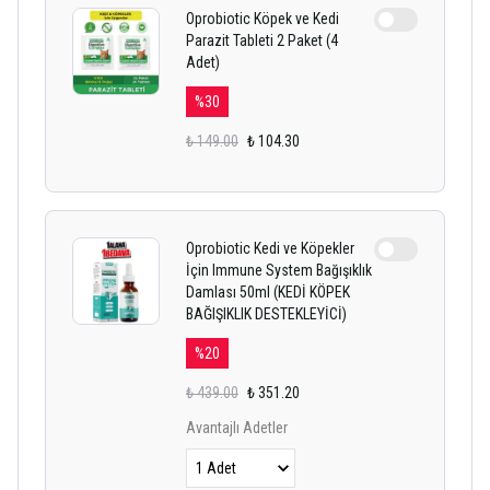
Oprobiotic Köpek ve Kedi
Parazit Tableti 2 Paket (4
Adet)
%
30
₺ 149.00
₺ 104.30
Oprobiotic Kedi ve Köpekler
İçin Immune System Bağışıklık
Damlası 50ml (KEDİ KÖPEK
BAĞIŞIKLIK DESTEKLEYİCİ)
%
20
₺ 439.00
₺ 351.20
Avantajlı Adetler