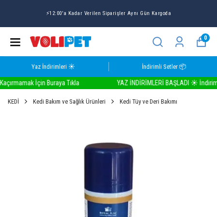
⚡12:00'a Kadar Verilen Siparişler Aynı Gün Kargoda
0
Yaz İndirimleri ☀️
İndirimli Setler 📦
ırmamak İçin Buraya Tıkla
YAZ İNDİRİMLERİ BAŞLADI ☀️ İndirimleri 
KEDİ
Kedi Bakım ve Sağlık Ürünleri
Kedi Tüy ve Deri Bakımı