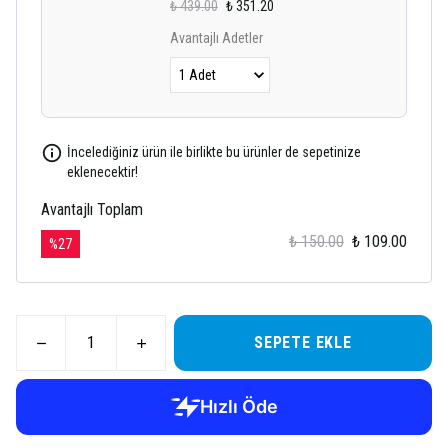
₺ 439.00
₺ 351.20
Avantajlı Adetler
İncelediğiniz ürün ile birlikte bu ürünler de sepetinize
eklenecektir!
Avantajlı Toplam
₺ 150.00
₺ 109.00
%
27
SEPETE EKLE