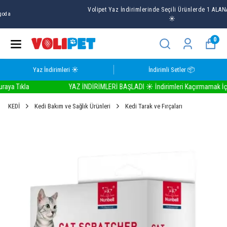
Volipet Yaz İndirimlerinde Seçili Ürünlerde 1 ALANA 1 BEDAVA
☀️
0
Yaz İndirimleri ☀️
İndirimli Setler 📦
 Tıkla
YAZ İNDİRİMLERİ BAŞLADI ☀️ İndirimleri Kaçırmamak İçin Bu
KEDİ
Kedi Bakım ve Sağlık Ürünleri
Kedi Tarak ve Fırçaları