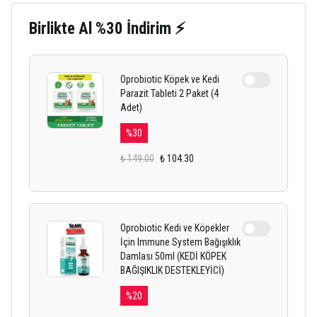
Birlikte Al %30 İndirim ⚡
Oprobiotic Köpek ve Kedi
Parazit Tableti 2 Paket (4
Adet)
%
30
₺ 149.00
₺ 104.30
Oprobiotic Kedi ve Köpekler
İçin Immune System Bağışıklık
Damlası 50ml (KEDİ KÖPEK
BAĞIŞIKLIK DESTEKLEYİCİ)
%
20