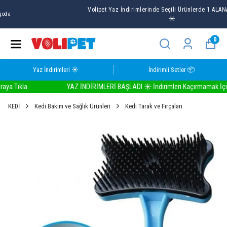
Volipet Yaz İndirimlerinde Seçili Ürünlerde 1 ALANA 1 BEDAVA
☀️
0
Yaz İndirimleri ☀️
İndirimli Setler 📦
 Tıkla
YAZ İNDİRİMLERİ BAŞLADI ☀️ İndirimleri Kaçırmamak İçin Bu
KEDİ
Kedi Bakım ve Sağlık Ürünleri
Kedi Tarak ve Fırçaları