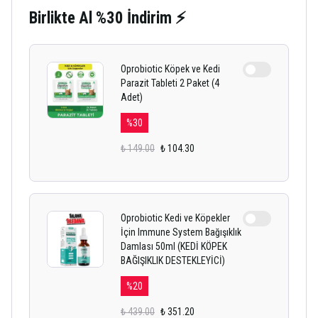
Birlikte Al %30 İndirim ⚡
Oprobiotic Köpek ve Kedi
Parazit Tableti 2 Paket (4
Adet)
%
30
₺ 149.00
₺ 104.30
Oprobiotic Kedi ve Köpekler
İçin Immune System Bağışıklık
Damlası 50ml (KEDİ KÖPEK
BAĞIŞIKLIK DESTEKLEYİCİ)
%
20
₺ 439.00
₺ 351.20