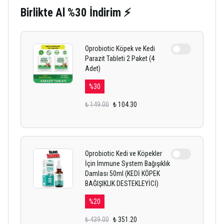
Birlikte Al %30 İndirim ⚡
Oprobiotic Köpek ve Kedi
Parazit Tableti 2 Paket (4
Adet)
%
30
₺ 149.00
₺ 104.30
Oprobiotic Kedi ve Köpekler
İçin Immune System Bağışıklık
Damlası 50ml (KEDİ KÖPEK
BAĞIŞIKLIK DESTEKLEYİCİ)
%
20
₺ 439.00
₺ 351.20