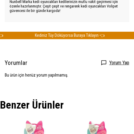
Nunbell Marka kedi oyuncakları kedilerinizin mutlu vakit geçirmesi için
özenle hazırlanmıştır. Çeşit çeşit ve rengarenk kedi oyuncakları Volipet
güvencesi ile bir günde kargoda!
Kediniz Tüy Döküyorsa Buraya Tıklayın 👈
K
Yorumlar
Yorum Yap
Bu ürün için henüz yorum yapılmamış.
Benzer Ürünler