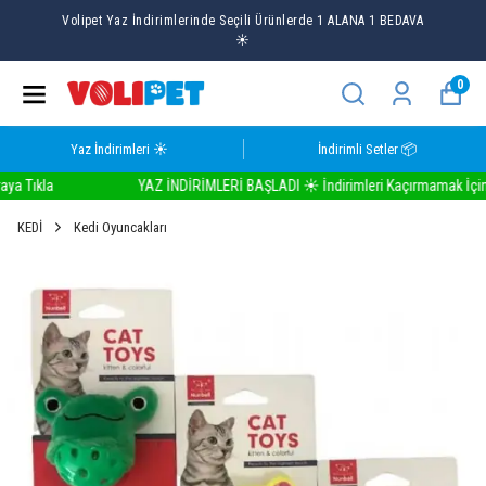
Volipet Yaz İndirimlerinde Seçili Ürünlerde 1 ALANA 1 BEDAVA
☀️
0
Yaz İndirimleri ☀️
İndirimli Setler 📦
Tıkla
YAZ İNDİRİMLERİ BAŞLADI ☀️ İndirimleri Kaçırmamak İçin Bur
KEDİ
Kedi Oyuncakları