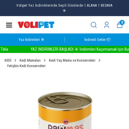
Volipet Yaz İndirimlerinde Seçili Ürünlerde 1 ALANA 1 BEDAVA
☀️
0
Yaz İndirimleri ☀️
İndirimli Setler 📦
a
YAZ İNDİRİMLERİ BAŞLADI ☀️ İndirimleri Kaçırmamak İçin Buraya 
KEDİ
Kedi Mamaları
Kedi Yaş Mama ve Konserveleri
Yetişkin Kedi Konserveleri