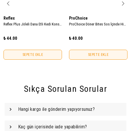
Reflex
ProChoice
Reflex Plus Jöleli Dana Etli Kedi Konservesi 85gr
ProChoice Döner Bites Sos İçinde Hindi Etli Yetişkin Kedi Konservesi 70gr
₺ 44.00
₺ 40.00
SEPETE EKLE
SEPETE EKLE
Sıkça Sorulan Sorular
Hangi kargo ile gönderim yapıyorsunuz?
Kaç gün içerisinde iade yapabilirim?