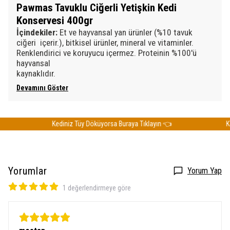
Pawmas Tavuklu Ciğerli Yetişkin Kedi
Konservesi 400gr
İçindekiler:
Et ve hayvansal yan ürünler (%10 tavuk
ciğeri içerir.), bitkisel ürünler, mineral ve vitaminler.
Renklendirici ve koruyucu içermez. Proteinin %100'ü
hayvansal
kaynaklıdır. &
Devamını Göster
Kediniz Tüy Döküyorsa Buraya Tıklayın 👈
Kedi
Yorumlar
Yorum Yap
1 değerlendirmeye göre