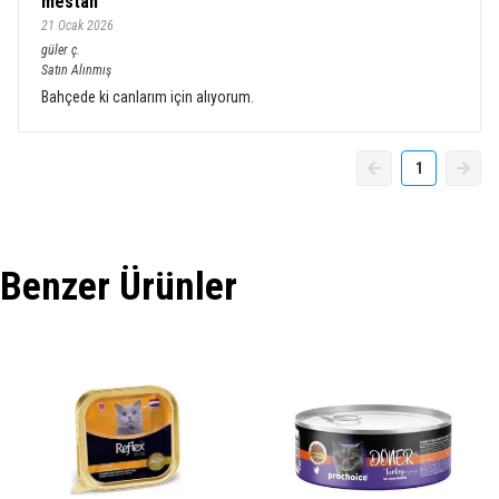
mestan
21 Ocak 2026
güler
ç.
Satın Alınmış
Bahçede ki canlarım için alıyorum.
1
Benzer Ürünler