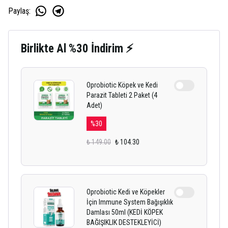
Paylaş
:
Birlikte Al %30 İndirim ⚡
Oprobiotic Köpek ve Kedi
Parazit Tableti 2 Paket (4
Adet)
%
30
₺ 149.00
₺ 104.30
Oprobiotic Kedi ve Köpekler
İçin Immune System Bağışıklık
Damlası 50ml (KEDİ KÖPEK
BAĞIŞIKLIK DESTEKLEYİCİ)