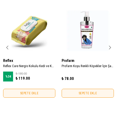
Reflex
Profarm
Reflex Care Nergis Kokulu Kedi ve Köpekler için Çok Amaçlı Hijyenik Temizleme Mendili (50'li)
Profarm Koyu Renkli Köpekler İçin Şampuanı 250ml
₺ 180.00
%
34
₺ 119.00
₺ 78.00
SEPETE EKLE
SEPETE EKLE