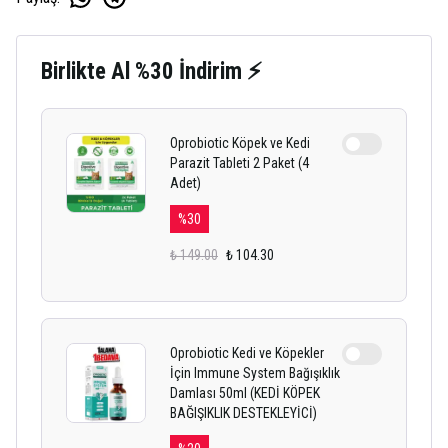
Birlikte Al %30 İndirim ⚡
Oprobiotic Köpek ve Kedi
Parazit Tableti 2 Paket (4
Adet)
%
30
₺ 149.00
₺ 104.30
Oprobiotic Kedi ve Köpekler
İçin Immune System Bağışıklık
Damlası 50ml (KEDİ KÖPEK
BAĞIŞIKLIK DESTEKLEYİCİ)