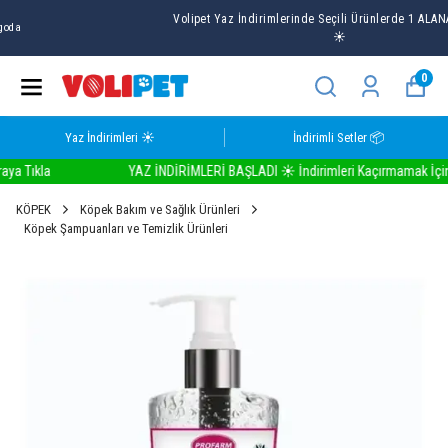
Volipet Yaz İndirimlerinde Seçili Ürünlerde 1 ALANA 1 BEDAVA
☀️
0
Yaz İndirimleri ☀️
İndirimli Setler 📦
Tıkla
YAZ İNDİRİMLERİ BAŞLADI ☀️ İndirimleri Kaçırmamak İçin Bur
KÖPEK
Köpek Bakım ve Sağlık Ürünleri
Köpek Şampuanları ve Temizlik Ürünleri