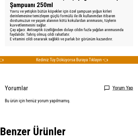
Şampuanı 250ml
Yavru ve yetişkin bütün köpekler için özel şampuan yoğun kirleri
derinlemesine temizleyen güçlü formülü ile ilk kullanımdan itibaren
dostumuzun ve yaşam alanının kötü kokulardan arınmasını, tüylerin
kuvvetlenmesini sağlar.
Çay ağacı: Antiseptik özelliğinden dolayı cildin fazla yağdan arınmasında
faydalıdır. Tahriş olmuş cildi rahatlatır.
E vitamini cildi onararak sağlıklı ve parlak bir görünüm kazandırır.
Kediniz Tüy Döküyorsa Buraya Tıklayın 👈
K
Yorumlar
Yorum Yap
Bu ürün için henüz yorum yapılmamış.
Benzer Ürünler